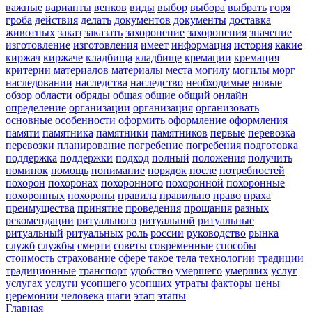
важные
варианты
венков
виды
выбор
выбора
выбрать
горя
гроба
действия
делать
документов
документы
доставка
животных
заказ
заказать
захоронение
захоронения
значение
изготовление
изготовления
имеет
информация
история
какие
киржач
киржаче
кладбища
кладбище
кремации
кремация
критерии
материалов
материалы
места
могилу
могилы
морг
наследовании
наследства
наследство
необходимые
новые
обзор
области
обряды
общая
общие
общий
онлайн
определение
организации
организация
организовать
основные
особенности
оформить
оформление
оформления
памяти
памятника
памятники
памятников
первые
перевозка
перевозки
планирование
погребение
погребения
подготовка
поддержка
поддержки
подход
полный
положения
получить
поминок
помощь
понимание
порядок
после
потребностей
похорон
похоронах
похоронного
похоронной
похоронные
похоронных
похороны
правила
правильно
право
праха
преимущества
принятие
проведения
прощания
разных
рекомендации
ритуального
ритуальной
ритуальные
ритуальный
ритуальных
роль
россии
руководство
рынка
служб
службы
смерти
советы
современные
способы
стоимость
страхование
сфере
такое
тела
технологии
традиции
традиционные
транспорт
удобство
умершего
умерших
услуг
услугах
услуги
усопшего
усопших
утраты
факторы
цены
церемонии
человека
шаги
этап
этапы
Главная