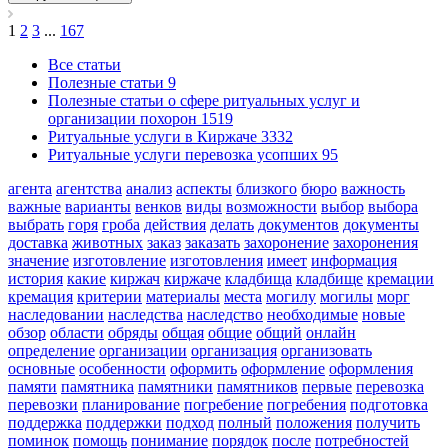
1
2
3
...
167
Все статьи
Полезные статьи
9
Полезные статьи о сфере ритуальных услуг и
организации похорон
1519
Ритуальные услуги в Киржаче
3332
Ритуальные услуги перевозка усопших
95
агента
агентства
анализ
аспекты
близкого
бюро
важность
важные
варианты
венков
виды
возможности
выбор
выбора
выбрать
горя
гроба
действия
делать
документов
документы
доставка
животных
заказ
заказать
захоронение
захоронения
значение
изготовление
изготовления
имеет
информация
история
какие
киржач
киржаче
кладбища
кладбище
кремации
кремация
критерии
материалы
места
могилу
могилы
морг
наследовании
наследства
наследство
необходимые
новые
обзор
области
обряды
общая
общие
общий
онлайн
определение
организации
организация
организовать
основные
особенности
оформить
оформление
оформления
памяти
памятника
памятники
памятников
первые
перевозка
перевозки
планирование
погребение
погребения
подготовка
поддержка
поддержки
подход
полный
положения
получить
поминок
помощь
понимание
порядок
после
потребностей