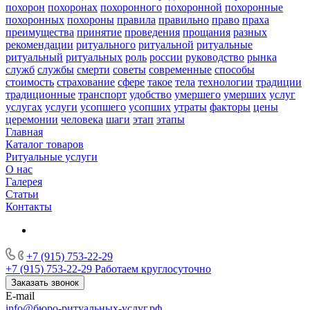
похорон
похоронах
похоронного
похоронной
похоронные
похоронных
похороны
правила
правильно
право
праха
преимущества
принятие
проведения
прощания
разных
рекомендации
ритуального
ритуальной
ритуальные
ритуальный
ритуальных
роль
россии
руководство
рынка
служб
службы
смерти
советы
современные
способы
стоимость
страхование
сфере
такое
тела
технологии
традиции
традиционные
транспорт
удобство
умершего
умерших
услуг
услугах
услуги
усопшего
усопших
утраты
факторы
цены
церемонии
человека
шаги
этап
этапы
Главная
Каталог товаров
Ритуальные услуги
О нас
Галерея
Статьи
Контакты
+7 (915) 753-22-29
+7 (915) 753-22-29
Работаем круглосуточно
Заказать звонок
E-mail
info@бюро-ритуальных-услуг.рф