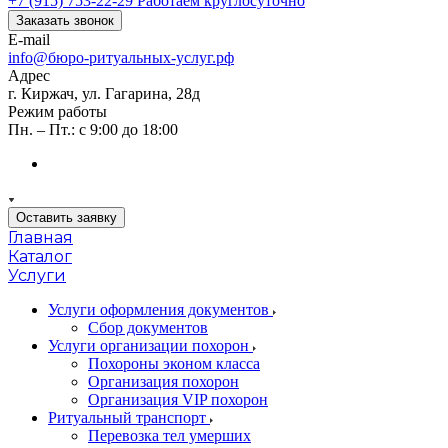
+7 (915) 753-22-29
Работаем круглосуточно
Заказать звонок
E-mail
info@бюро-ритуальных-услуг.рф
Адрес
г. Киржач, ул. Гагарина, 28д
Режим работы
Пн. – Пт.: с 9:00 до 18:00
Оставить заявку
Главная
Каталог
Услуги
Услуги оформления документов
Сбор документов
Услуги организации похорон
Похороны эконом класса
Организация похорон
Организация VIP похорон
Ритуальный транспорт
Перевозка тел умерших