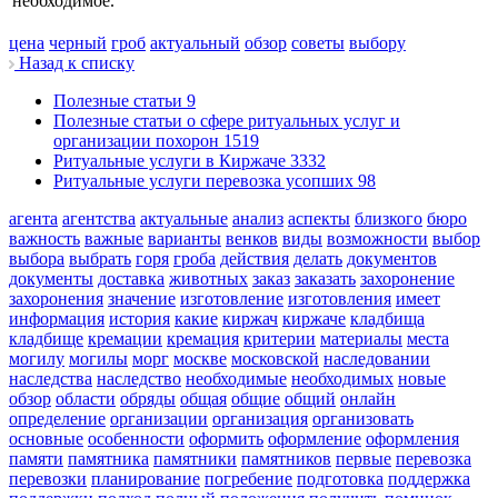
необходимое.
цена
черный
гроб
актуальный
обзор
советы
выбору
Назад к списку
Полезные статьи
9
Полезные статьи о сфере ритуальных услуг и
организации похорон
1519
Ритуальные услуги в Киржаче
3332
Ритуальные услуги перевозка усопших
98
агента
агентства
актуальные
анализ
аспекты
близкого
бюро
важность
важные
варианты
венков
виды
возможности
выбор
выбора
выбрать
горя
гроба
действия
делать
документов
документы
доставка
животных
заказ
заказать
захоронение
захоронения
значение
изготовление
изготовления
имеет
информация
история
какие
киржач
киржаче
кладбища
кладбище
кремации
кремация
критерии
материалы
места
могилу
могилы
морг
москве
московской
наследовании
наследства
наследство
необходимые
необходимых
новые
обзор
области
обряды
общая
общие
общий
онлайн
определение
организации
организация
организовать
основные
особенности
оформить
оформление
оформления
памяти
памятника
памятники
памятников
первые
перевозка
перевозки
планирование
погребение
подготовка
поддержка