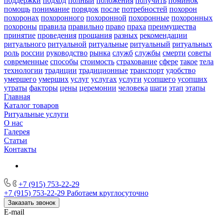
поддержки
подход
полный
положения
получить
поминок
помощь
понимание
порядок
после
потребностей
похорон
похоронах
похоронного
похоронной
похоронные
похоронных
похороны
правила
правильно
право
праха
преимущества
принятие
проведения
прощания
разных
рекомендации
ритуального
ритуальной
ритуальные
ритуальный
ритуальных
роль
россии
руководство
рынка
служб
службы
смерти
советы
современные
способы
стоимость
страхование
сфере
такое
тела
технологии
традиции
традиционные
транспорт
удобство
умершего
умерших
услуг
услугах
услуги
усопшего
усопших
утраты
факторы
цены
церемонии
человека
шаги
этап
этапы
Главная
Каталог товаров
Ритуальные услуги
О нас
Галерея
Статьи
Контакты
+7 (915) 753-22-29
+7 (915) 753-22-29
Работаем круглосуточно
Заказать звонок
E-mail