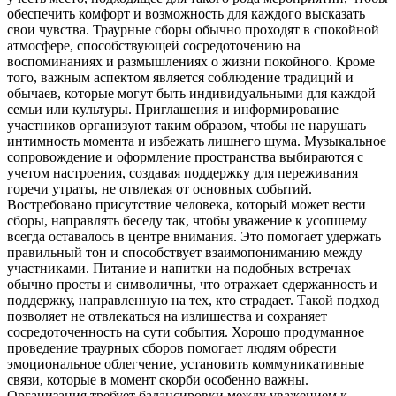
обеспечить комфорт и возможность для каждого высказать
свои чувства. Траурные сборы обычно проходят в спокойной
атмосфере, способствующей сосредоточению на
воспоминаниях и размышлениях о жизни покойного. Кроме
того, важным аспектом является соблюдение традиций и
обычаев, которые могут быть индивидуальными для каждой
семьи или культуры. Приглашения и информирование
участников организуют таким образом, чтобы не нарушать
интимность момента и избежать лишнего шума. Музыкальное
сопровождение и оформление пространства выбираются с
учетом настроения, создавая поддержку для переживания
горечи утраты, не отвлекая от основных событий.
Востребовано присутствие человека, который может вести
сборы, направлять беседу так, чтобы уважение к усопшему
всегда оставалось в центре внимания. Это помогает удержать
правильный тон и способствует взаимопониманию между
участниками. Питание и напитки на подобных встречах
обычно просты и символичны, что отражает сдержанность и
поддержку, направленную на тех, кто страдает. Такой подход
позволяет не отвлекаться на излишества и сохраняет
сосредоточенность на сути события. Хорошо продуманное
проведение траурных сборов помогает людям обрести
эмоциональное облегчение, установить коммуникативные
связи, которые в момент скорби особенно важны.
Организация требует балансировки между уважением к