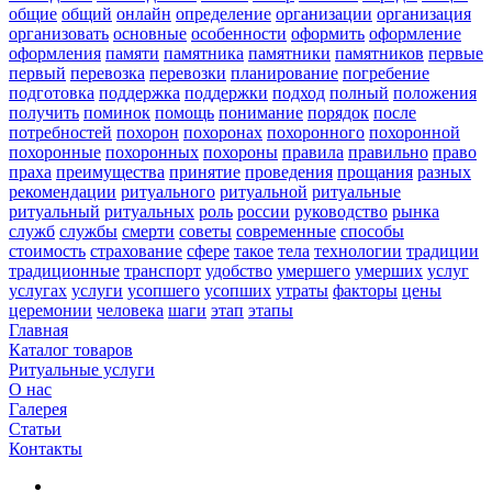
общие
общий
онлайн
определение
организации
организация
организовать
основные
особенности
оформить
оформление
оформления
памяти
памятника
памятники
памятников
первые
первый
перевозка
перевозки
планирование
погребение
подготовка
поддержка
поддержки
подход
полный
положения
получить
поминок
помощь
понимание
порядок
после
потребностей
похорон
похоронах
похоронного
похоронной
похоронные
похоронных
похороны
правила
правильно
право
праха
преимущества
принятие
проведения
прощания
разных
рекомендации
ритуального
ритуальной
ритуальные
ритуальный
ритуальных
роль
россии
руководство
рынка
служб
службы
смерти
советы
современные
способы
стоимость
страхование
сфере
такое
тела
технологии
традиции
традиционные
транспорт
удобство
умершего
умерших
услуг
услугах
услуги
усопшего
усопших
утраты
факторы
цены
церемонии
человека
шаги
этап
этапы
Главная
Каталог товаров
Ритуальные услуги
О нас
Галерея
Статьи
Контакты