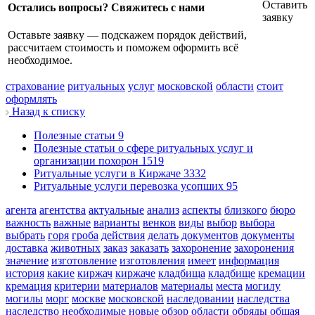
Оставить
Остались вопросы? Свяжитесь с нами
заявку
Оставьте заявку — подскажем порядок действий,
рассчитаем стоимость и поможем оформить всё
необходимое.
страхование
ритуальных
услуг
московской
области
стоит
оформлять
Назад к списку
Полезные статьи
9
Полезные статьи о сфере ритуальных услуг и
организации похорон
1519
Ритуальные услуги в Киржаче
3332
Ритуальные услуги перевозка усопших
95
агента
агентства
актуальные
анализ
аспекты
близкого
бюро
важность
важные
варианты
венков
виды
выбор
выбора
выбрать
горя
гроба
действия
делать
документов
документы
доставка
животных
заказ
заказать
захоронение
захоронения
значение
изготовление
изготовления
имеет
информация
история
какие
киржач
киржаче
кладбища
кладбище
кремации
кремация
критерии
материалов
материалы
места
могилу
могилы
морг
москве
московской
наследовании
наследства
наследство
необходимые
новые
обзор
области
обряды
общая