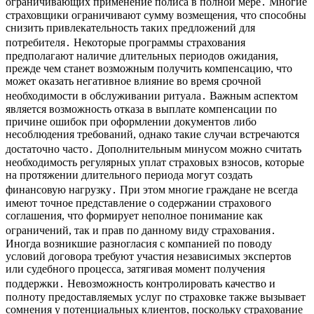
ограничивающих применение полиса в полной мере․ Многие
страховщики ограничивают сумму возмещения, что способны
снизить привлекательность таких предложений для
потребителя․ Некоторые программы страхования
предполагают наличие длительных периодов ожидания,
прежде чем станет возможным получить компенсацию, что
может оказать негативное влияние во время срочной
необходимости в обслуживании ритуала․ Важным аспектом
является возможность отказа в выплате компенсации по
причине ошибок при оформлении документов либо
несоблюдения требований, однако такие случаи встречаются
достаточно часто․ Дополнительным минусом можно считать
необходимость регулярных уплат страховых взносов, которые
на протяжении длительного периода могут создать
финансовую нагрузку․ При этом многие граждане не всегда
имеют точное представление о содержании страхового
соглашения, что формирует неполное понимание как
ограничений, так и прав по данному виду страхования․
Иногда возникшие разногласия с компанией по поводу
условий договора требуют участия независимых экспертов
или судебного процесса, затягивая момент получения
поддержки․ Невозможность контролировать качество и
полноту предоставляемых услуг по страховке также вызывает
сомнения у потенциальных клиентов, поскольку страхование