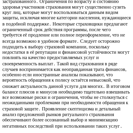
застрахованного․ Ограничения по возрасту и состоянию
здоровья участников страхования могут существенно сузить
круг лиц, которые могут воспользоваться данным видом
защиты, исключая многие категории населения, нуждающиеся
в подобной поддержке․ Некоторые страховщики предлагают
ограниченный срок действия программы, после чего
требуется её продление или полное переоформление, что не
всегда возможно в удобном формате․ Следует осторожно
подходить к выбору страховой компании, поскольку
недостатки в её репутации и финансовой устойчивости могут
повлиять на качество предоставляемых услуг и
своевременность выплат․ Такой вид страхования в ряде
случаев воспринимается как неоправданная трата финансов,
особенно если иностранные анализы показывают, что
вероятность обращения к полису остаётся невысокой, что
снижает актуальность данной услуги для многих․ В итоговом
балансе плюсов и минусов необходимо тщательно взвешивать
все возможные риски и ограничения, чтобы не столкнуться с
неожиданными проблемами при необходимости обращения к
страховой защите․ Проявление скептицизма и детальный
анализ предложений рынков ритуального страхования
обеспечивают более осознанный выбор и минимизацию
негативных последствий при использовании таких услуг․