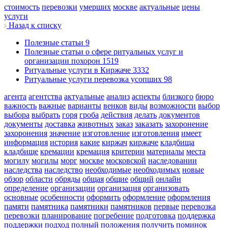
стоимость
перевозки
умерших
москве
актуальные
цены
услуги
Назад к списку
Полезные статьи
9
Полезные статьи о сфере ритуальных услуг и
организации похорон
1519
Ритуальные услуги в Киржаче
3332
Ритуальные услуги перевозка усопших
98
агента
агентства
актуальные
анализ
аспекты
близкого
бюро
важность
важные
варианты
венков
виды
возможности
выбор
выбора
выбрать
горя
гроба
действия
делать
документов
документы
доставка
животных
заказ
заказать
захоронение
захоронения
значение
изготовление
изготовления
имеет
информация
история
какие
киржач
киржаче
кладбища
кладбище
кремации
кремация
критерии
материалы
места
могилу
могилы
морг
москве
московской
наследовании
наследства
наследство
необходимые
необходимых
новые
обзор
области
обряды
общая
общие
общий
онлайн
определение
организации
организация
организовать
основные
особенности
оформить
оформление
оформления
памяти
памятника
памятники
памятников
первые
перевозка
перевозки
планирование
погребение
подготовка
поддержка
поддержки
подход
полный
положения
получить
поминок