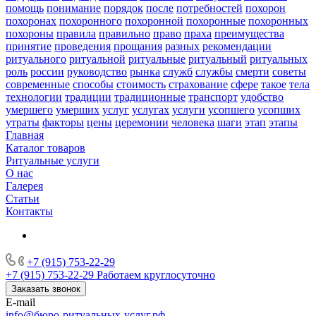
помощь
понимание
порядок
после
потребностей
похорон
похоронах
похоронного
похоронной
похоронные
похоронных
похороны
правила
правильно
право
праха
преимущества
принятие
проведения
прощания
разных
рекомендации
ритуального
ритуальной
ритуальные
ритуальный
ритуальных
роль
россии
руководство
рынка
служб
службы
смерти
советы
современные
способы
стоимость
страхование
сфере
такое
тела
технологии
традиции
традиционные
транспорт
удобство
умершего
умерших
услуг
услугах
услуги
усопшего
усопших
утраты
факторы
цены
церемонии
человека
шаги
этап
этапы
Главная
Каталог товаров
Ритуальные услуги
О нас
Галерея
Статьи
Контакты
+7 (915) 753-22-29
+7 (915) 753-22-29
Работаем круглосуточно
Заказать звонок
E-mail
info@бюро-ритуальных-услуг.рф