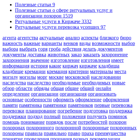
Полезные статьи
9
Полезные статьи о сфере ритуальных услуг и
организации похорон
1519
Ритуальные услуги в Киржаче
3332
Ритуальные услуги перевозка усопших
97
агента
агентства
актуальные
анализ
аспекты
близкого
бюро
важность
важные
варианты
венков
виды
возможности
выбор
выбора
выбрать
горя
гроба
действия
делать
документов
документы
доставка
животных
заказ
заказать
захоронение
захоронения
значение
изготовление
изготовления
имеет
информация
история
какие
киржач
киржаче
кладбища
кладбище
кремации
кремация
критерии
материалы
места
могилу
могилы
морг
москве
московской
наследовании
наследства
наследство
необходимые
необходимых
новые
обзор
области
обряды
общая
общие
общий
онлайн
определение
организации
организация
организовать
основные
особенности
оформить
оформление
оформления
памяти
памятника
памятники
памятников
первые
перевозка
перевозки
планирование
погребение
подготовка
поддержка
поддержки
подход
полный
положения
получить
поминок
помощь
понимание
порядок
после
потребностей
похорон
похоронах
похоронного
похоронной
похоронные
похоронных
похороны
правила
правильно
право
праха
преимущества
принятие
проведения
прощания
разных
рекомендации