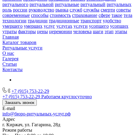
ритуального
ритуальной
ритуальные
ритуальный
ритуальных
роль
россии
руководство
рынка
служб
службы
смерти
советы
современные
способы
стоимость
страхование
сфере
такое
тела
технологии
традиции
традиционные
транспорт
удобство
умершего
умерших
услуг
услугах
услуги
усопшего
усопших
утраты
факторы
цены
церемонии
человека
шаги
этап
этапы
Главная
Каталог товаров
Ритуальные услуги
О нас
Галерея
Статьи
Контакты
+7 (915) 753-22-29
+7 (915) 753-22-29
Работаем круглосуточно
Заказать звонок
E-mail
info@бюро-ритуальных-услуг.рф
Адрес
г. Киржач, ул. Гагарина, 28д
Режим работы