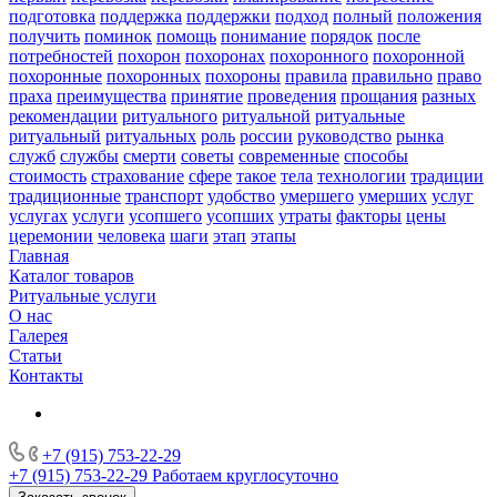
подготовка
поддержка
поддержки
подход
полный
положения
получить
поминок
помощь
понимание
порядок
после
потребностей
похорон
похоронах
похоронного
похоронной
похоронные
похоронных
похороны
правила
правильно
право
праха
преимущества
принятие
проведения
прощания
разных
рекомендации
ритуального
ритуальной
ритуальные
ритуальный
ритуальных
роль
россии
руководство
рынка
служб
службы
смерти
советы
современные
способы
стоимость
страхование
сфере
такое
тела
технологии
традиции
традиционные
транспорт
удобство
умершего
умерших
услуг
услугах
услуги
усопшего
усопших
утраты
факторы
цены
церемонии
человека
шаги
этап
этапы
Главная
Каталог товаров
Ритуальные услуги
О нас
Галерея
Статьи
Контакты
+7 (915) 753-22-29
+7 (915) 753-22-29
Работаем круглосуточно