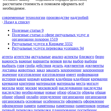
рассчитаем стоимость и поможем оформить всё
необходимое.
современные
технологии
производстве
надгробий
Назад к списку
Полезные статьи
9
Полезные статьи о сфере ритуальных услуг и
организации похорон
1519
Ритуальные услуги в Киржаче
3332
Ритуальные услуги перевозка усопших
94
агента
агентства
актуальные
анализ
аспекты
близкого
бюро
важность
важные
варианты
венков
виды
выбор
выбора
выбрать
горя
гроба
действия
делать
документов
документы
доставка
животных
заказ
заказать
захоронение
захоронения
значение
изготовление
изготовления
имеет
информация
история
какие
киржач
киржаче
кладбища
кладбище
кремации
кремация
критерии
материалов
материалы
места
могилу
могилы
морг
москве
московской
наследовании
наследства
наследство
необходимые
новые
обзор
области
обряды
общая
общие
общий
онлайн
определение
организации
организация
организовать
основные
особенности
оформить
оформление
оформления
памяти
памятника
памятники
памятников
первые
первый
перевозка
перевозки
планирование
погребение