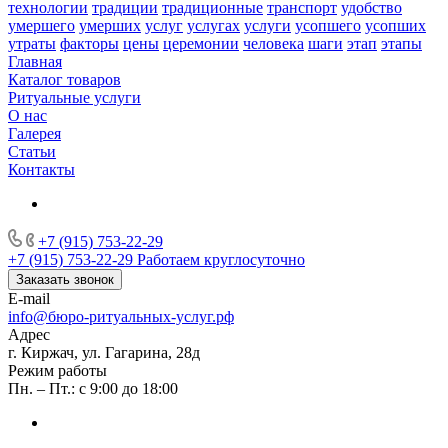
технологии
традиции
традиционные
транспорт
удобство
умершего
умерших
услуг
услугах
услуги
усопшего
усопших
утраты
факторы
цены
церемонии
человека
шаги
этап
этапы
Главная
Каталог товаров
Ритуальные услуги
О нас
Галерея
Статьи
Контакты
+7 (915) 753-22-29
+7 (915) 753-22-29
Работаем круглосуточно
Заказать звонок
E-mail
info@бюро-ритуальных-услуг.рф
Адрес
г. Киржач, ул. Гагарина, 28д
Режим работы
Пн. – Пт.: с 9:00 до 18:00