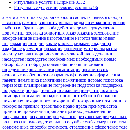
Ритуальные услуги в Киржаче
3332
Ритуальные услуги перевозка усопших
96
агента
агентства
актуальные
анализ
аспекты
близкого
бюро
важность
важные
варианты
венков
виды
возможности
выбор
выбора
выбрать
горя
гроба
действия
делать
документов
документы
доставка
животных
заказ
заказать
захоронение
захоронения
значение
изготовление
изготовления
имеет
информация
история
какие
киржач
киржаче
кладбища
кладбище
кремации
кремация
критерии
материалы
места
могилу
могилы
морг
москве
московской
наследовании
наследства
наследство
необходимые
необходимых
новые
обзор
области
обряды
общая
общие
общий
онлайн
определение
организации
организация
организовать
основные
особенности
оформить
оформление
оформления
памяти
памятника
памятники
памятников
первые
перевозка
перевозки
планирование
погребение
подготовка
поддержка
поддержки
подход
полный
положения
получить
поминок
помощь
понимание
порядок
после
потребностей
похорон
похоронах
похоронного
похоронной
похоронные
похоронных
похороны
правила
правильно
право
праха
преимущества
принятие
проведения
прощания
разных
рекомендации
ритуального
ритуальной
ритуальные
ритуальный
ритуальных
роль
россии
руководство
рынка
служб
службы
смерти
советы
современные
способы
стоимость
страхование
сфере
такое
тела