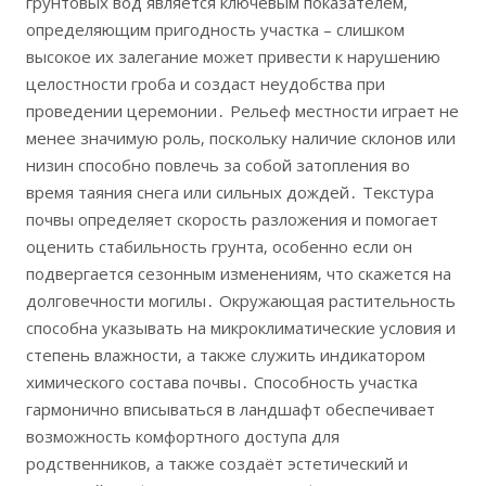
грунтовых вод является ключевым показателем‚
определяющим пригодность участка – слишком
высокое их залегание может привести к нарушению
целостности гроба и создаст неудобства при
проведении церемонии․ Рельеф местности играет не
менее значимую роль‚ поскольку наличие склонов или
низин способно повлечь за собой затопления во
время таяния снега или сильных дождей․ Текстура
почвы определяет скорость разложения и помогает
оценить стабильность грунта‚ особенно если он
подвергается сезонным изменениям‚ что скажется на
долговечности могилы․ Окружающая растительность
способна указывать на микроклиматические условия и
степень влажности‚ а также служить индикатором
химического состава почвы․ Способность участка
гармонично вписываться в ландшафт обеспечивает
возможность комфортного доступа для
родственников‚ а также создаёт эстетический и