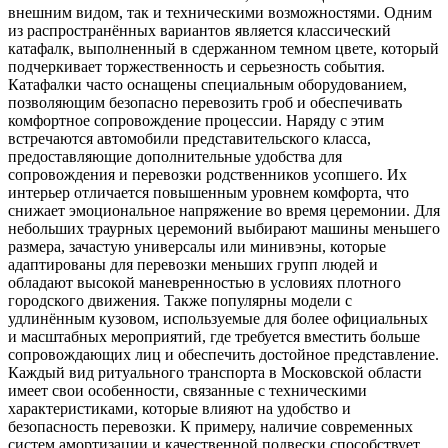
внешним видом, так и техническими возможностями. Одним
из распространённых вариантов является классический
катафалк, выполненный в сдержанном темном цвете, который
подчеркивает торжественность и серьезность события.
Катафалки часто оснащены специальным оборудованием,
позволяющим безопасно перевозить гроб и обеспечивать
комфортное сопровождение процессии. Наряду с этим
встречаются автомобили представительского класса,
предоставляющие дополнительные удобства для
сопровождения и перевозки родственников усопшего. Их
интерьер отличается повышенным уровнем комфорта, что
снижает эмоциональное напряжение во время церемонии. Для
небольших траурных церемоний выбирают машины меньшего
размера, зачастую универсалы или минивэны, которые
адаптированы для перевозки меньших групп людей и
обладают высокой маневренностью в условиях плотного
городского движения. Также популярны модели с
удлинённым кузовом, используемые для более официальных
и масштабных мероприятий, где требуется вместить больше
сопровождающих лиц и обеспечить достойное представление.
Каждый вид ритуального транспорта в Московской области
имеет свои особенности, связанные с техническими
характеристиками, которые влияют на удобство и
безопасность перевозки. К примеру, наличие современных
систем амортизации и качественной подвески способствует