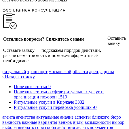
Бесплатная консультация
Оставить
Остались вопросы? Свяжитесь с нами
заявку
Оставьте заявку — подскажем порядок действий,
рассчитаем стоимость и поможем оформить всё
необходимое.
ритуальный
транспорт
московской
области
аренда
цены
Назад к списку
Полезные статьи
9
Полезные статьи о сфере ритуальных услуг и
организации похорон
1519
Ритуальные услуги в Киржаче
3332
Ритуальные услуги перевозка усопших
97
агента
агентства
актуальные
анализ
аспекты
близкого
бюро
важность
важные
варианты
венков
виды
возможности
выбор
выбора
выбрать
горя
гроба
действия
делать
документов