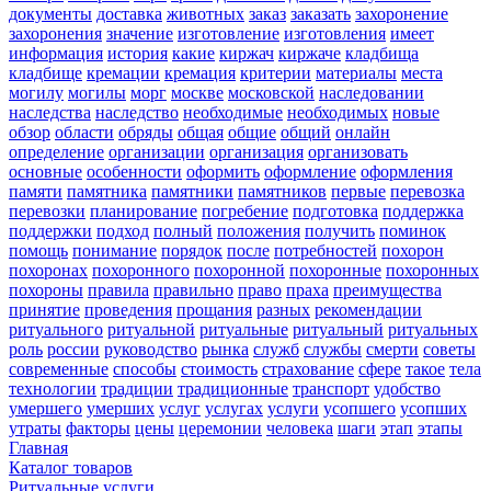
документы
доставка
животных
заказ
заказать
захоронение
захоронения
значение
изготовление
изготовления
имеет
информация
история
какие
киржач
киржаче
кладбища
кладбище
кремации
кремация
критерии
материалы
места
могилу
могилы
морг
москве
московской
наследовании
наследства
наследство
необходимые
необходимых
новые
обзор
области
обряды
общая
общие
общий
онлайн
определение
организации
организация
организовать
основные
особенности
оформить
оформление
оформления
памяти
памятника
памятники
памятников
первые
перевозка
перевозки
планирование
погребение
подготовка
поддержка
поддержки
подход
полный
положения
получить
поминок
помощь
понимание
порядок
после
потребностей
похорон
похоронах
похоронного
похоронной
похоронные
похоронных
похороны
правила
правильно
право
праха
преимущества
принятие
проведения
прощания
разных
рекомендации
ритуального
ритуальной
ритуальные
ритуальный
ритуальных
роль
россии
руководство
рынка
служб
службы
смерти
советы
современные
способы
стоимость
страхование
сфере
такое
тела
технологии
традиции
традиционные
транспорт
удобство
умершего
умерших
услуг
услугах
услуги
усопшего
усопших
утраты
факторы
цены
церемонии
человека
шаги
этап
этапы
Главная
Каталог товаров
Ритуальные услуги