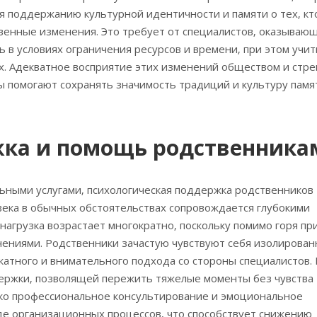
уя поддержанию культурной идентичности и памяти о тех‚ кт
венные изменения. Это требует от специалистов‚ оказываю
ть в условиях ограничения ресурсов и времени‚ при этом учи
их. Адекватное восприятие этих изменений обществом и стр
помогают сохранять значимость традиций и культуру памя
жка и помощь родственника
льными услугами‚ психологическая поддержка родственников
века в обычных обстоятельствах сопровождается глубокими
нагрузка возрастает многократно‚ поскольку помимо горя пр
чениями. Родственники зачастую чувствуют себя изолирован
катного и внимательного подхода со стороны специалистов.
держки‚ позволящей пережить тяжелые моменты без чувства
ко профессиональное консультирование и эмоциональное
де организационных процессов‚ что способствует снижению