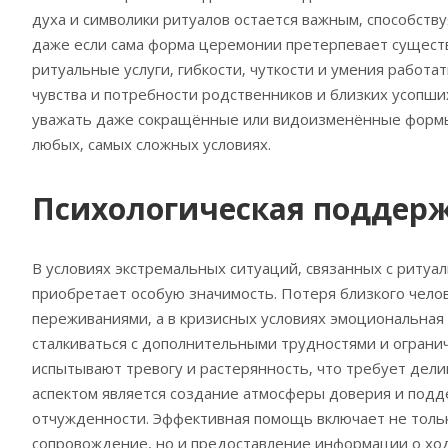
духа и символики ритуалов остается важным‚ способств
даже если сама форма церемонии претерпевает сущест
ритуальные услуги‚ гибкости‚ чуткости и умения работа
чувства и потребности родственников и близких усопш
уважать даже сокращённые или видоизменённые формы 
любых‚ самых сложных условиях.
Психологическая поддер
В условиях экстремальных ситуаций‚ связанных с ритуа
приобретает особую значимость. Потеря близкого чело
переживаниями‚ а в кризисных условиях эмоциональная 
сталкиваться с дополнительными трудностями и ограни
испытывают тревогу и растерянность‚ что требует дели
аспектом является создание атмосферы доверия и под
отчужденности. Эффективная помощь включает не толь
сопровождение‚ но и предоставление информации о хо