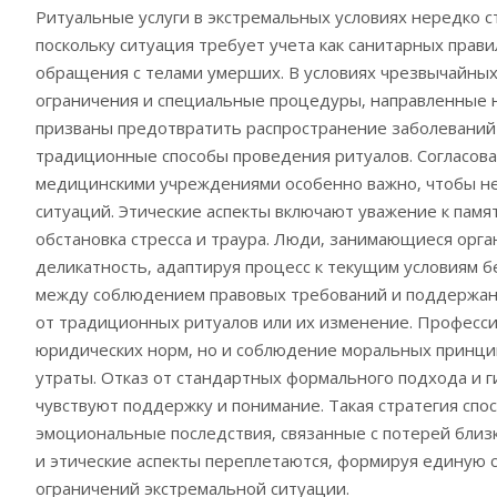
Ритуальные услуги в экстремальных условиях нередко 
поскольку ситуация требует учета как санитарных прав
обращения с телами умерших. В условиях чрезвычайны
ограничения и специальные процедуры‚ направленные н
призваны предотвратить распространение заболеваний 
традиционные способы проведения ритуалов. Согласова
медицинскими учреждениями особенно важно‚ чтобы не
ситуаций. Этические аспекты включают уважение к памя
обстановка стресса и траура. Люди‚ занимающиеся орг
деликатность‚ адаптируя процесс к текущим условиям б
между соблюдением правовых требований и поддержани
от традиционных ритуалов или их изменение. Професси
юридических норм‚ но и соблюдение моральных принцип
утраты. Отказ от стандартных формального подхода и г
чувствуют поддержку и понимание. Такая стратегия сп
эмоциональные последствия‚ связанные с потерей близк
и этические аспекты переплетаются‚ формируя единую 
ограничений экстремальной ситуации.