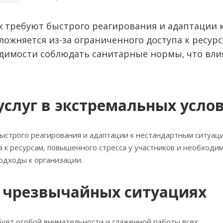
х требуют быстрого реагирования и адаптации 
ожняется из-за ограниченного доступа к ресурс
одимости соблюдать санитарные нормы‚ что вли
услуг в экстремальных усло
ыстрого реагирования и адаптации к нестандартным ситуаци
а к ресурсам‚ повышенного стресса у участников и необходи
одходы к организации.
 чрезвычайных ситуациях
ует особой внимательности и слаженной работы всех