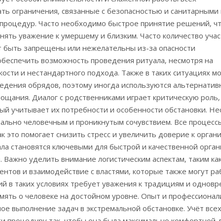
ать ограничения‚ связанные с безопасностью и санитарными
 процедур. Часто необходимо быстрое принятие решений‚ ч
нять уважение к умершему и близким. Часто количество уча
ут быть запрещены или нежелательны из-за опасности
обеспечить возможность проведения ритуала‚ несмотря на
кости и нестандартного подхода. Также в таких ситуациях м
едения обрядов‚ поэтому иногда используются альтернати
ощания. Диалог с родственниками играет критическую роль‚
й учитывает их потребности и особенности обстановки. Не
имально человечным и проникнутым сочувствием. Все процес
к это помогает снизить стресс и увеличить доверие к орган
ла становятся ключевыми для быстрой и качественной орга
 Важно уделить внимание логистическим аспектам‚ таким ка
нтов и взаимодействие с властями‚ которые также могут ра
й в таких условиях требует уважения к традициям и однов
амять о человеке на достойном уровне. Опыт и профессиона
ое выполнение задач в экстремальной обстановке. Учёт все
и процедуру так‚ чтобы она была максимально комфортной 