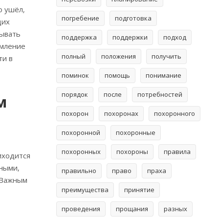
о ушёл‚
погребение
подготовка
щих
тывать
поддержка
поддержки
подход
емление
полный
положения
получить
ти в
поминок
помощь
понимание
порядок
после
потребностей
м
похорон
похоронах
похоронного
похоронной
похоронные
похоронных
похороны
правила
иходится
ными‚
правильно
право
праха
 Важным
преимущества
принятие
проведения
прощания
разных