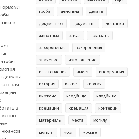
 нормами‚
гроба
действия
делать
тобы
стников
документов
документы
доставка
животных
заказ
заказать
ожет
захоронение
захоронения
вные
значение
изготовление
 чтобы
смотря
изготовления
имеет
информация
сы должны
история
какие
киржач
изаторам.
низации
киржаче
кладбища
кладбище
к
ботать в
кремации
кремация
критерии
ременно
материалы
места
могилу
лизм
х нюансов
могилы
морг
москве
для