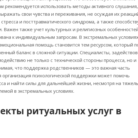
м рекомендуется использовать методы активного слушания‚
ыражать свои чувства и переживания‚ не осуждая их реакций
стресса и посттравматического синдрома‚ а также способств
. Важен также учет культурных и религиозных особенностей
вана к индивидуальным запросам. В экстремальных условиях
эмоциональная помощь становится тем ресурсом‚ который п
ненный баланс в сложной ситуации. Специалисты‚ задейство
модействию не только с технической стороны процесса‚ но и
имая‚ что поддержка родственников — это важная часть
я организация психологической поддержки может помочь
сса и найти силы для дальнейшей жизни‚ несмотря на тяжел
лемой в экстремальных условиях.
екты ритуальных услуг в