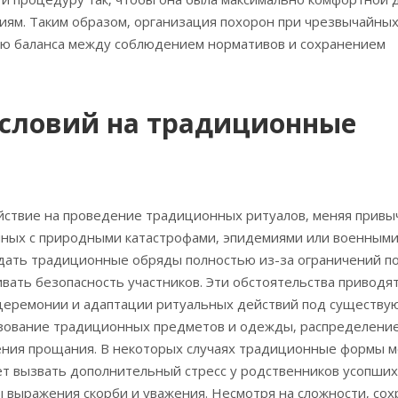
иям. Таким образом‚ организация похорон при чрезвычайны
ую баланса между соблюдением нормативов и сохранением
условий на традиционные
йствие на проведение традиционных ритуалов‚ меняя прив
анных с природными катастрофами‚ эпидемиями или военным
юдать традиционные обряды полностью из-за ограничений п
вать безопасность участников. Эти обстоятельства приводят
 церемонии и адаптации ритуальных действий под существ
льзование традиционных предметов и одежды‚ распределени
дения прощания. В некоторых случаях традиционные формы м
ет вызвать дополнительный стресс у родственников усопших
выражения скорби и уважения. Несмотря на сложности‚ со