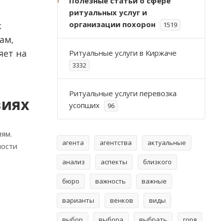
Полезные статьи о сфере
ритуальных услуг и
организации похорон
к
1519
ам‚
яет на
Ритуальные услуги в Киржаче
3332
Ритуальные услуги перевозка
виях
усопших
96
ям.
агента
агентства
актуальные
мости
анализ
аспекты
близкого
бюро
важность
важные
варианты
венков
виды
выбор
выбора
выбрать
горя