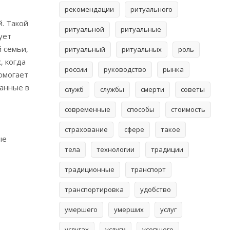
рекомендации
ритуального
. Такой
ритуальной
ритуальные
ует
 семьи‚
ритуальный
ритуальных
роль
‚ когда
россии
руководство
рынка
омогает
ванные в
служб
службы
смерти
советы
современные
способы
стоимость
страхование
сфере
такое
ые
тела
технологии
традиции
традиционные
транспорт
транспортировка
удобство
умершего
умерших
услуг
услугах
услуги
усопшего