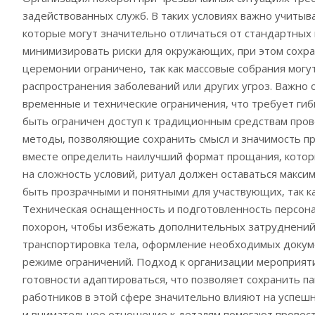
задействованных служб. В таких условиях важно учитыв
которые могут значительно отличаться от стандартных
минимизировать риски для окружающих‚ при этом сохра
церемонии ограничено‚ так как массовые собрания мог
распространения заболеваний или других угроз. Важно 
временные и технические ограничения‚ что требует гиб
быть ограничен доступ к традиционным средствам пров
методы‚ позволяющие сохранить смысл и значимость пр
вместе определить наилучший формат прощания‚ которы
на сложность условий‚ ритуал должен оставаться макс
быть прозрачными и понятными для участвующих‚ так ка
Техническая оснащенность и подготовленность персона
похорон‚ чтобы избежать дополнительных затруднений.
транспортировка тела‚ оформление необходимых докуме
режиме ограничений. Подход к организации мероприяти
готовности адаптироваться‚ что позволяет сохранить п
работников в этой сфере значительно влияют на успешн
и внимательное отношение к деталям помогают провест