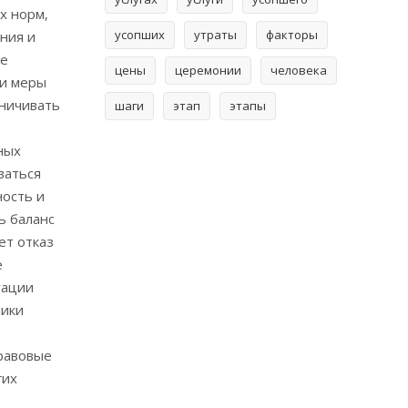
х норм‚
усопших
утраты
факторы
ния и
ые
цены
церемонии
человека
ти меры
аничивать
шаги
этап
этапы
ных
ваться
ность и
ь баланс
ет отказ
е
уации
ники
правовые
гих