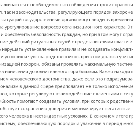
сталкиваются с необходимостью соблюдения строгих правовы
ил‚ так и законодательства‚ регулирующего порядок захороне
х ситуаций государственные органы могут вводить временн
а урегулирование вопросов организационного характера. Э
и обеспечить безопасность граждан‚ но при этом могут огр
ние действий ритуальных служб с представителями власти и
 нарушать установленные правила и не создавать конфликт
ти усопших и чувства родственников‚ при этом должна учиты
анизацией похорон‚ обязаны проявлять максимальную тактич
ез нанесения дополнительного горя близким. Важно находит
ем человеческого достоинства‚ даже если это подразумева
онализм в данной сфере предполагает не только исполнени
ов‚ которые регулируют взаимодействие с клиентами в сит
ибкость помогают создавать условия‚ при которых родствен
особствует сохранению доверия и минимизирует негативные
ого человека в нестандартных условиях. В конечном итоге 
систему‚ обеспечивающую порядок и уважение в период мно