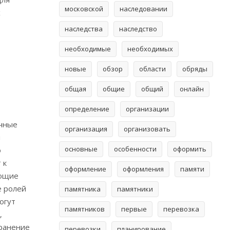
московской
наследовании
х
наследства
наследство
необходимые
необходимых
новые
обзор
области
обряды
общая
общие
общий
онлайн
определение
организации
ычные
организация
организовать
и
основные
особенности
оформить
о
 к
оформление
оформления
памяти
ующие
е ролей
памятника
памятники
огут
памятников
первые
перевозка
‚
хранение
перевозки
планирование