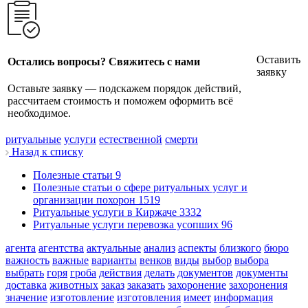
Оставить
Остались вопросы? Свяжитесь с нами
заявку
Оставьте заявку — подскажем порядок действий,
рассчитаем стоимость и поможем оформить всё
необходимое.
ритуальные
услуги
естественной
смерти
Назад к списку
Полезные статьи
9
Полезные статьи о сфере ритуальных услуг и
организации похорон
1519
Ритуальные услуги в Киржаче
3332
Ритуальные услуги перевозка усопших
96
агента
агентства
актуальные
анализ
аспекты
близкого
бюро
важность
важные
варианты
венков
виды
выбор
выбора
выбрать
горя
гроба
действия
делать
документов
документы
доставка
животных
заказ
заказать
захоронение
захоронения
значение
изготовление
изготовления
имеет
информация