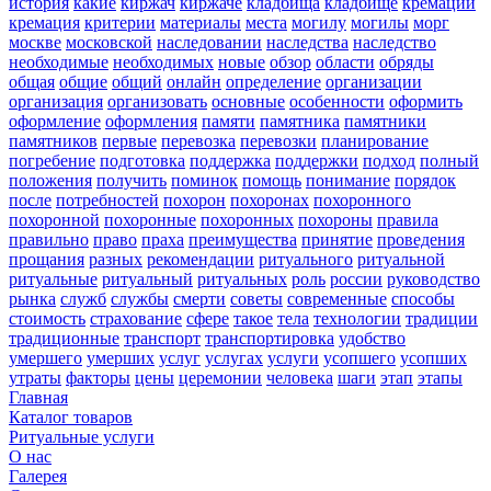
история
какие
киржач
киржаче
кладбища
кладбище
кремации
кремация
критерии
материалы
места
могилу
могилы
морг
москве
московской
наследовании
наследства
наследство
необходимые
необходимых
новые
обзор
области
обряды
общая
общие
общий
онлайн
определение
организации
организация
организовать
основные
особенности
оформить
оформление
оформления
памяти
памятника
памятники
памятников
первые
перевозка
перевозки
планирование
погребение
подготовка
поддержка
поддержки
подход
полный
положения
получить
поминок
помощь
понимание
порядок
после
потребностей
похорон
похоронах
похоронного
похоронной
похоронные
похоронных
похороны
правила
правильно
право
праха
преимущества
принятие
проведения
прощания
разных
рекомендации
ритуального
ритуальной
ритуальные
ритуальный
ритуальных
роль
россии
руководство
рынка
служб
службы
смерти
советы
современные
способы
стоимость
страхование
сфере
такое
тела
технологии
традиции
традиционные
транспорт
транспортировка
удобство
умершего
умерших
услуг
услугах
услуги
усопшего
усопших
утраты
факторы
цены
церемонии
человека
шаги
этап
этапы
Главная
Каталог товаров
Ритуальные услуги
О нас
Галерея