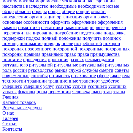
могилу
могилы
морг
москве
московской
наследовании
наследства
наследство
необходимые
необходимых
новые
обзор
области
обряды
общая
общие
общий
онлайн
определение
организации
организация
организовать
основные
особенности
оформить
оформление
оформления
памяти
памятника
памятники
памятников
первые
перевозка
перевозки
планирование
погребение
подготовка
поддержка
поддержки
подход
полный
положения
получить
поминок
помощь
понимание
порядок
после
потребностей
похорон
похоронах
похоронного
похоронной
похоронные
похоронных
похороны
правила
правильно
право
праха
преимущества
принятие
проведения
прощания
разных
рекомендации
ритуального
ритуальной
ритуальные
ритуальный
ритуальных
роль
россии
руководство
рынка
служб
службы
смерти
советы
современные
способы
стоимость
страхование
сфере
такое
тела
технологии
традиции
традиционные
транспорт
удобство
умершего
умерших
услуг
услугах
услуги
усопшего
усопших
утраты
факторы
цены
церемонии
человека
шаги
этап
этапы
Главная
Каталог товаров
Ритуальные услуги
О нас
Галерея
Статьи
Контакты