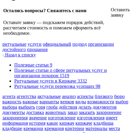
Оставить
Остались вопросы? Свяжитесь с нами
заявку
Оставьте заявку — подскажем порядок действий,
рассчитаем стоимость и поможем оформить всё
необходимое.
ритуальные
услуги
официальный
подход
организации
достойного
прощания
Назад к списку
Полезные статьи
9
Полезные статьи о сфере ритуальных услуг и
организации похорон
1519
Ритуальные услуги в Киржаче
3332
Ритуальные услуги перевозка усопших
98
агента
агентства
актуальные
анализ
аспекты
близкого
бюро
важность
важные
варианты
венков
виды
возможности
выбор
выбора
выбрать
горя
гроба
действия
делать
документов
документы
доставка
животных
заказ
заказать
захоронение
захоронения
значение
изготовление
изготовления
имеет
информация
история
какие
киржач
киржаче
кладбища
кладбище
кремации
кремация
критерии
материалы
места