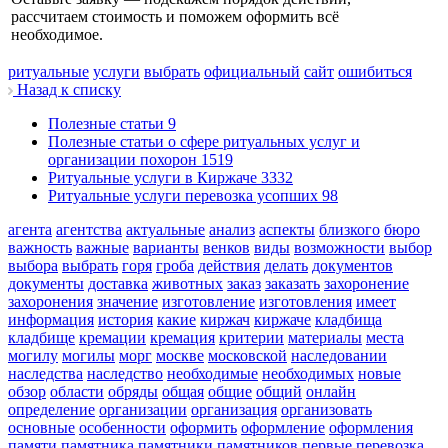
рассчитаем стоимость и поможем оформить всё
необходимое.
ритуальные
услуги
выбрать
официальный
сайт
ошибиться
Назад к списку
Полезные статьи
9
Полезные статьи о сфере ритуальных услуг и
организации похорон
1519
Ритуальные услуги в Киржаче
3332
Ритуальные услуги перевозка усопших
98
агента
агентства
актуальные
анализ
аспекты
близкого
бюро
важность
важные
варианты
венков
виды
возможности
выбор
выбора
выбрать
горя
гроба
действия
делать
документов
документы
доставка
животных
заказ
заказать
захоронение
захоронения
значение
изготовление
изготовления
имеет
информация
история
какие
киржач
киржаче
кладбища
кладбище
кремации
кремация
критерии
материалы
места
могилу
могилы
морг
москве
московской
наследовании
наследства
наследство
необходимые
необходимых
новые
обзор
области
обряды
общая
общие
общий
онлайн
определение
организации
организация
организовать
основные
особенности
оформить
оформление
оформления
памяти
памятника
памятники
памятников
первые
перевозка