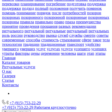
перевозки
планирование
погребение
подготовка
поддержка
поддержки
подход
полный
положения
получить
поминок
помощь
понимание
порядок
после
потребностей
похорон
похоронах
похоронного
похоронной
похоронные
похоронных
похороны
правила
правильно
право
праха
преимущества
принятие
проведения
прощания
разных
рекомендации
ритуального
ритуальной
ритуальные
ритуальный
ритуальных
роль
россии
руководство
рынка
служб
службы
смерти
советы
современные
способы
стоимость
страхование
сфере
такое
тела
технологии
традиции
традиционные
транспорт
удобство
умершего
умерших
услуг
услугах
услуги
усопшего
усопших
утраты
факторы
цены
церемонии
человека
шаги
этап
этапы
Главная
Каталог товаров
Ритуальные услуги
О нас
Галерея
Статьи
Контакты
+7 (915) 753-22-29
+7 (915) 753-22-29
Работаем круглосуточно