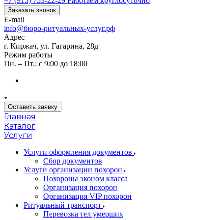
+7 (915) 753-22-29
Работаем круглосуточно
Заказать звонок
E-mail
info@бюро-ритуальных-услуг.рф
Адрес
г. Киржач, ул. Гагарина, 28д
Режим работы
Пн. – Пт.: с 9:00 до 18:00
Оставить заявку
Главная
Каталог
Услуги
Услуги оформления документов
Сбор документов
Услуги организации похорон
Похороны эконом класса
Организация похорон
Организация VIP похорон
Ритуальный транспорт
Перевозка тел умерших