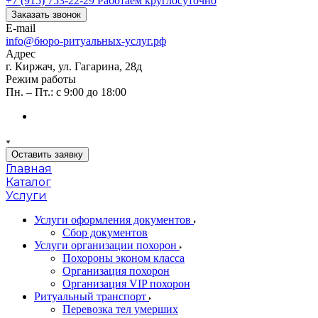
+7 (915) 753-22-29
Работаем круглосуточно
Заказать звонок
E-mail
info@бюро-ритуальных-услуг.рф
Адрес
г. Киржач, ул. Гагарина, 28д
Режим работы
Пн. – Пт.: с 9:00 до 18:00
Оставить заявку
Главная
Каталог
Услуги
Услуги оформления документов
Сбор документов
Услуги организации похорон
Похороны эконом класса
Организация похорон
Организация VIP похорон
Ритуальный транспорт
Перевозка тел умерших