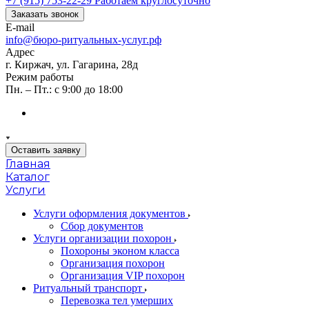
+7 (915) 753-22-29
Работаем круглосуточно
Заказать звонок
E-mail
info@бюро-ритуальных-услуг.рф
Адрес
г. Киржач, ул. Гагарина, 28д
Режим работы
Пн. – Пт.: с 9:00 до 18:00
Оставить заявку
Главная
Каталог
Услуги
Услуги оформления документов
Сбор документов
Услуги организации похорон
Похороны эконом класса
Организация похорон
Организация VIP похорон
Ритуальный транспорт
Перевозка тел умерших