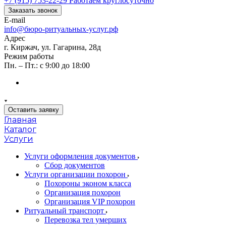
+7 (915) 753-22-29
Работаем круглосуточно
Заказать звонок
E-mail
info@бюро-ритуальных-услуг.рф
Адрес
г. Киржач, ул. Гагарина, 28д
Режим работы
Пн. – Пт.: с 9:00 до 18:00
Оставить заявку
Главная
Каталог
Услуги
Услуги оформления документов
Сбор документов
Услуги организации похорон
Похороны эконом класса
Организация похорон
Организация VIP похорон
Ритуальный транспорт
Перевозка тел умерших