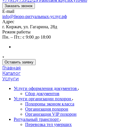
+7 (915) 753-22-29
Работаем круглосуточно
Заказать звонок
E-mail
info@бюро-ритуальных-услуг.рф
Адрес
г. Киржач, ул. Гагарина, 28д
Режим работы
Пн. – Пт.: с 9:00 до 18:00
Оставить заявку
Главная
Каталог
Услуги
Услуги оформления документов
Сбор документов
Услуги организации похорон
Похороны эконом класса
Организация похорон
Организация VIP похорон
Ритуальный транспорт
Перевозка тел умерших