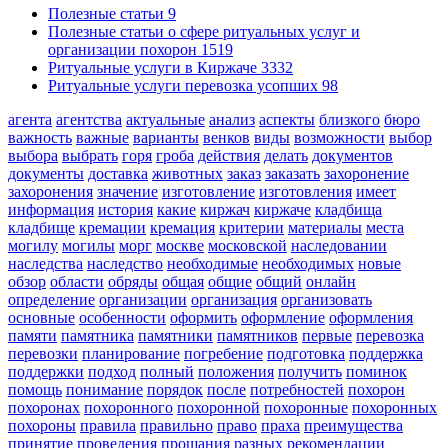
Полезные статьи
9
Полезные статьи о сфере ритуальных услуг и
организации похорон
1519
Ритуальные услуги в Киржаче
3332
Ритуальные услуги перевозка усопших
98
агента
агентства
актуальные
анализ
аспекты
близкого
бюро
важность
важные
варианты
венков
виды
возможности
выбор
выбора
выбрать
горя
гроба
действия
делать
документов
документы
доставка
животных
заказ
заказать
захоронение
захоронения
значение
изготовление
изготовления
имеет
информация
история
какие
киржач
киржаче
кладбища
кладбище
кремации
кремация
критерии
материалы
места
могилу
могилы
морг
москве
московской
наследовании
наследства
наследство
необходимые
необходимых
новые
обзор
области
обряды
общая
общие
общий
онлайн
определение
организации
организация
организовать
основные
особенности
оформить
оформление
оформления
памяти
памятника
памятники
памятников
первые
перевозка
перевозки
планирование
погребение
подготовка
поддержка
поддержки
подход
полный
положения
получить
поминок
помощь
понимание
порядок
после
потребностей
похорон
похоронах
похоронного
похоронной
похоронные
похоронных
похороны
правила
правильно
право
праха
преимущества
принятие
проведения
прощания
разных
рекомендации