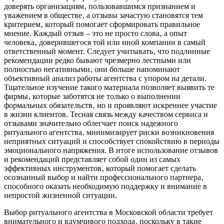
доверять организациям‚ пользовавшимся признанием и
уважением в обществе‚ а отзывы зачастую становятся тем
критерием‚ который помогает сформировать правильное
мнение. Каждый отзыв – это не просто слова‚ а опыт
человека‚ доверившегося той или иной компании в самый
ответственный момент. Следует учитывать‚ что подлинные
рекомендации редко бывают чрезмерно лестными или
полностью негативными‚ они больше напоминают
объективный анализ работы агентства с упором на детали.
Тщательное изучение такого материала позволяет выявить те
фирмы‚ которые заботятся не только о выполнении
формальных обязательств‚ но и проявляют искреннее участие
в жизни клиентов. Тесная связь между качеством сервиса и
отзывами значительно облегчает поиск надежного
ритуального агентства‚ минимизирует риски возникновения
неприятных ситуаций и способствует спокойствию в периоды
эмоционального напряжения. В итоге использование отзывов
и рекомендаций представляет собой один из самых
эффективных инструментов‚ который помогает сделать
осознанный выбор и найти профессионального партнера‚
способного оказать необходимую поддержку и внимание в
непростой жизненной ситуации.
Выбор ритуального агентства в Московской области требует
внимательного и вдумчивого подхода‚ поскольку в такие