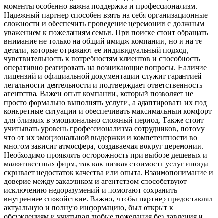
моменты особенно важна поддержка и профессионализм.
Надежный партнер способен взять на себя организационные
сложности и обеспечить проведение церемонии с должным
уважением к пожеланиям семьи. При поиске стоит обращать
внимание не только на общий имидж компании‚ но и на те
детали‚ которые отражают ее индивидуальный подход‚
чувствительность к потребностям клиентов и способность
оперативно реагировать на возникающие вопросы. Наличие
лицензий и официальной документации служит гарантией
легальности деятельности и подтверждает ответственность
агентства. Важен опыт компании‚ который позволяет не
просто формально выполнять услуги‚ а адаптировать их под
конкретные ситуации и обеспечивать максимальный комфорт
для близких в эмоционально сложный период. Также стоит
учитывать уровень профессионализма сотрудников‚ потому
что от их эмоциональной выдержки и компетентности во
многом зависит атмосфера‚ создаваемая вокруг церемонии.
Необходимо проявлять осторожность при выборе дешевых и
малоизвестных фирм‚ так как низкая стоимость услуг иногда
скрывает недостаток качества или опыта. Взаимопонимание и
доверие между заказчиком и агентством способствуют
исключению недоразумений и помогают сохранить
внутреннее спокойствие. Важно‚ чтобы партнер предоставлял
актуальную и полную информацию‚ был открыт к
обсуждениям и учитывал любые пожелания без давления и