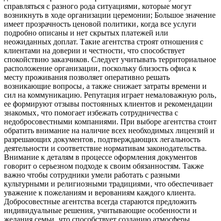
справляться с разного рода ситуациями‚ которые могут
возникнуть в ходе организации церемонии; Большое значение
имеет прозрачность ценовой политики‚ когда все услуги
подробно описаны и нет скрытых платежей или
неожиданных доплат. Такие агентства строят отношения с
клиентами на доверии и честности‚ что способствует
спокойствию заказчиков. Следует учитывать территориальное
расположение организации‚ поскольку близость офиса к
месту проживания позволяет оперативно решать
возникающие вопросы‚ а также снижает затраты времени и
сил на коммуникацию. Репутация играет немаловажную роль‚
ее формируют отзывы постоянных клиентов и рекомендации
знакомых‚ что помогает избежать сотрудничества с
недобросовестными компаниями. При выборе агентства стоит
обратить внимание на наличие всех необходимых лицензий и
разрешающих документов‚ подтверждающих легальность
деятельности и соответствие нормативам законодательства.
Внимание к деталям в процессе оформления документов
говорит о серьезном подходе к своим обязанностям. Также
важно чтобы сотрудники умели работать с разными
культурными и религиозными традициями‚ что обеспечивает
уважение к пожеланиям и верованиям каждого клиента.
Добросовестные агентства всегда стараются предложить
индивидуальные решения‚ учитывающие особенности и
желания семьи‚ что способствует созданию атмосферы