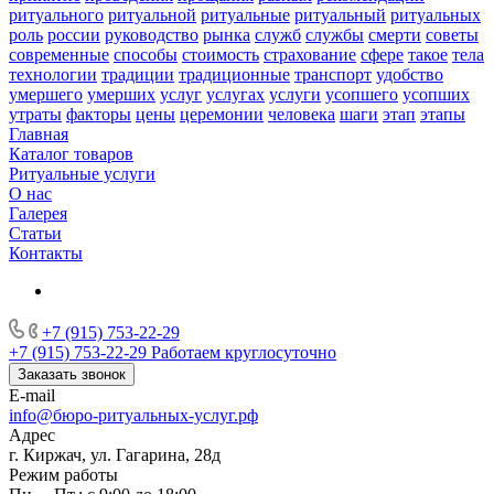
ритуального
ритуальной
ритуальные
ритуальный
ритуальных
роль
россии
руководство
рынка
служб
службы
смерти
советы
современные
способы
стоимость
страхование
сфере
такое
тела
технологии
традиции
традиционные
транспорт
удобство
умершего
умерших
услуг
услугах
услуги
усопшего
усопших
утраты
факторы
цены
церемонии
человека
шаги
этап
этапы
Главная
Каталог товаров
Ритуальные услуги
О нас
Галерея
Статьи
Контакты
+7 (915) 753-22-29
+7 (915) 753-22-29
Работаем круглосуточно
Заказать звонок
E-mail
info@бюро-ритуальных-услуг.рф
Адрес
г. Киржач, ул. Гагарина, 28д
Режим работы