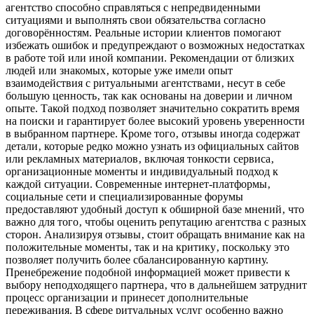
агентство способно справляться с непредвиденными
ситуациями и выполнять свои обязательства согласно
договорённостям. Реальные истории клиентов помогают
избежать ошибок и предупреждают о возможных недостатках
в работе той или иной компании. Рекомендации от близких
людей или знакомых‚ которые уже имели опыт
взаимодействия с ритуальными агентствами‚ несут в себе
большую ценность‚ так как основаны на доверии и личном
опыте. Такой подход позволяет значительно сократить время
на поиски и гарантирует более высокий уровень уверенности
в выбранном партнере. Кроме того‚ отзывы иногда содержат
детали‚ которые редко можно узнать из официальных сайтов
или рекламных материалов‚ включая тонкости сервиса‚
организационные моменты и индивидуальный подход к
каждой ситуации. Современные интернет-платформы‚
социальные сети и специализированные форумы
предоставляют удобный доступ к обширной базе мнений‚ что
важно для того‚ чтобы оценить репутацию агентства с разных
сторон. Анализируя отзывы‚ стоит обращать внимание как на
положительные моменты‚ так и на критику‚ поскольку это
позволяет получить более сбалансированную картину.
Пренебрежение подобной информацией может привести к
выбору неподходящего партнера‚ что в дальнейшем затруднит
процесс организации и принесет дополнительные
переживания. В сфере ритуальных услуг особенно важно