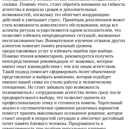
спешки. Помимо этого‚ стоит обратить внимание на гибкость
агентства в вопросах сроков и дополнительных
возможностей‚ поскольку это облегчает координацию
действий и уменьшает стресс. Приятным дополнением может
стать возможность комплексного обслуживания‚ когда все
аспекты ритуала осуществляются одним исполнителем‚ что
позволяет избежать непредвиденных ситуаций‚ вызванных
несогласованностью. Внимательное изучение отзывов других
клиентов помогает понять реальный уровень
предоставляемых услуг и избежать ошибок при выборе.
Помимо чтения комментариев‚ рекомендуется получить
непосредственные рекомендации от знакомых‚ которые
имеют опыт взаимодействия с тем или иным агентством.
Такой подход помогает сформировать более объективное
представление и выбрать компанию‚ которая подойдет
именно вашей семье по стилю работы и человеческому
отношению. Не стоит забывать про возможность
познакомиться с сотрудниками агентства лично сразу после
предварительного выбора‚ что позволит оценить их
профессиональную этику и готовность помочь. Тщательный
анализ и систематическое сравнение различных вариантов
помогут принять максимально осознанное решение‚ которое
станет опорой в непростой ситуации и обеспечит достойный
почет памяти близкого человека. Продуманность и
ответственность при подборе ритуального партнера