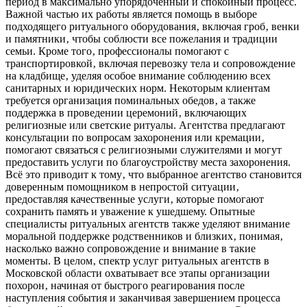
период в максимально упорядоченный и спокойный процесс.
Важной частью их работы является помощь в выборе
подходящего ритуального оборудования‚ включая гроб‚ венки
и памятники‚ чтобы соблюсти все пожелания и традиции
семьи. Кроме того‚ профессионалы помогают с
транспортировкой‚ включая перевозку тела и сопровождение
на кладбище‚ уделяя особое внимание соблюдению всех
санитарных и юридических норм. Некоторым клиентам
требуется организация поминальных обедов‚ а также
поддержка в проведении церемоний‚ включающих
религиозные или светские ритуалы. Агентства предлагают
консультации по вопросам захоронения или кремации‚
помогают связаться с религиозными служителями и могут
предоставить услуги по благоустройству места захоронения.
Всё это приводит к тому‚ что выбранное агентство становится
доверенным помощником в непростой ситуации‚
предоставляя качественные услуги‚ которые помогают
сохранить память и уважение к ушедшему. Опытные
специалисты ритуальных агентств также уделяют внимание
моральной поддержке родственников и близких‚ понимая‚
насколько важно сопровождение и внимание в такие
моменты. В целом‚ спектр услуг ритуальных агентств в
Московской области охватывает все этапы организации
похорон‚ начиная от быстрого реагирования после
наступления события и заканчивая завершением процесса