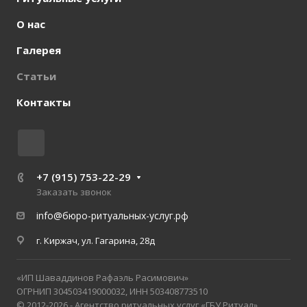
О нас
Галерея
Статьи
Контакты
+7 (915) 753-22-29
Заказать звонок
info@бюро-ритуальных-услуг.рф
г. Киржач, ул. Гагарина, 28д
«ИП Шаваддинов Рафаэль Расимович»
ОГРНИП 304503419000032, ИНН 503408773510
© 2012-2026 - Агентство ритуальных услуг «ГБУ Ритуал»