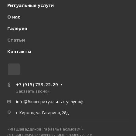
Ритуальные услуги
О нас
Галерея
Статьи
Контакты
+7 (915) 753-22-29
Заказать звонок
info@бюро-ритуальных-услуг.рф
г. Киржач, ул. Гагарина, 28д
«ИП Шаваддинов Рафаэль Расимович»
ОГРНИП 304503419000032, ИНН 503408773510