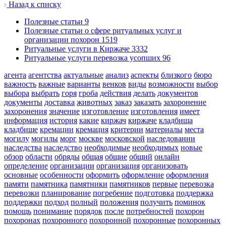
Назад к списку
Полезные статьи
9
Полезные статьи о сфере ритуальных услуг и
организации похорон
1519
Ритуальные услуги в Киржаче
3332
Ритуальные услуги перевозка усопших
96
агента
агентства
актуальные
анализ
аспекты
близкого
бюро
важность
важные
варианты
венков
виды
возможности
выбор
выбора
выбрать
горя
гроба
действия
делать
документов
документы
доставка
животных
заказ
заказать
захоронение
захоронения
значение
изготовление
изготовления
имеет
информация
история
какие
киржач
киржаче
кладбища
кладбище
кремации
кремация
критерии
материалы
места
могилу
могилы
морг
москве
московской
наследовании
наследства
наследство
необходимые
необходимых
новые
обзор
области
обряды
общая
общие
общий
онлайн
определение
организации
организация
организовать
основные
особенности
оформить
оформление
оформления
памяти
памятника
памятники
памятников
первые
перевозка
перевозки
планирование
погребение
подготовка
поддержка
поддержки
подход
полный
положения
получить
поминок
помощь
понимание
порядок
после
потребностей
похорон
похоронах
похоронного
похоронной
похоронные
похоронных