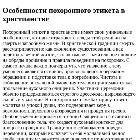
Особенности похоронного этикета в
христианстве
Похоронный этикет в христианстве имеет свои уникальные
особенности, которые отражают взгляды этой религии на
смерть и загробную жизнь. В христианской традиции смерть
рассматривается не как окончание существования, а как
переход к вечной жизни, что оказывает значительное влияние
на обряды прощания и правила поведения на похоронах. С
самого начала важно подчеркнуть, что уважение к телу
умершего является основой, проявляющейся в бережном
обращении и подготовке тела к погребению. Чистота и
соблюдение ритуальной омовения тела воспринимаются как
проявление духовного очищения. Участники церемонии
обычно придерживаються строгого дресс-кода, выражающего
скорбь и уважение. На похоронных службах присутствует
молитва за упокой души, что подчеркивает веру в
возможность духовного возрождения и прощения грехов.
Особое значение придается чтению Священного Писания и
благословению тела, что создает духовный контекст для
процесса прощания. Традиционно соблюдается порядок
церемонии, который включает в себя молчаливый вынос
гроба, тишину и уважительное поведение присутствующих;