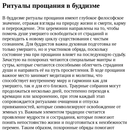
Ритуалы прощания в буддизме
В буддизме ритуалы прощания имеют глубокое философское
значение, отражая взгляды на природу жизни и смерти, карму
и перерождение. Эти церемонии направлены на то, чтобы
помочь душе умершего освободиться от страданий и
переходить к новому циклу существования с чистым
сознанием. Для буддистов важна духовная подготовка не
только умершего, но и участников обряда, поскольку
состояние ума при прощании влияет на последующую судьбу.
Зачастую на похоронах читаются специальные мантры и
сутры, которые считаются способными облегчить страдания
души и направить её на путь просветления. В ходе прощания
важное место занимает медитация и молитвы, что
способствует внутреннему миру и гармонии как для
умершего, так и для его близких. Траурные собрания могут
продолжаться несколько дней, постепенно переходя к
кремации или захоронению, при этом каждый этап
сопровождается ритуалами очищения и отпуска
привязанностей, которые символизируют освобождение от
земных уз. Важным элементом традиции считается
проявление мудрости и сострадания, которые помогают
понять непостоянство жизни и подготовиться к неизбежности
перемен. Таким образом, похоронные обряды помогают