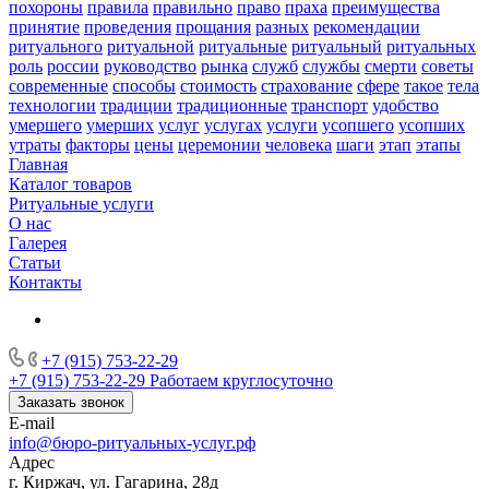
похороны
правила
правильно
право
праха
преимущества
принятие
проведения
прощания
разных
рекомендации
ритуального
ритуальной
ритуальные
ритуальный
ритуальных
роль
россии
руководство
рынка
служб
службы
смерти
советы
современные
способы
стоимость
страхование
сфере
такое
тела
технологии
традиции
традиционные
транспорт
удобство
умершего
умерших
услуг
услугах
услуги
усопшего
усопших
утраты
факторы
цены
церемонии
человека
шаги
этап
этапы
Главная
Каталог товаров
Ритуальные услуги
О нас
Галерея
Статьи
Контакты
+7 (915) 753-22-29
+7 (915) 753-22-29
Работаем круглосуточно
Заказать звонок
E-mail
info@бюро-ритуальных-услуг.рф
Адрес
г. Киржач, ул. Гагарина, 28д