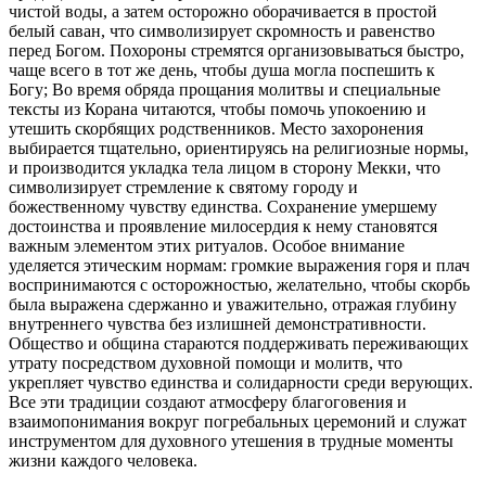
чистой воды, а затем осторожно оборачивается в простой
белый саван, что символизирует скромность и равенство
перед Богом. Похороны стремятся организовываться быстро,
чаще всего в тот же день, чтобы душа могла поспешить к
Богу; Во время обряда прощания молитвы и специальные
тексты из Корана читаются, чтобы помочь упокоению и
утешить скорбящих родственников. Место захоронения
выбирается тщательно, ориентируясь на религиозные нормы,
и производится укладка тела лицом в сторону Мекки, что
символизирует стремление к святому городу и
божественному чувству единства. Сохранение умершему
достоинства и проявление милосердия к нему становятся
важным элементом этих ритуалов. Особое внимание
уделяется этическим нормам: громкие выражения горя и плач
воспринимаются с осторожностью, желательно, чтобы скорбь
была выражена сдержанно и уважительно, отражая глубину
внутреннего чувства без излишней демонстративности.
Общество и община стараются поддерживать переживающих
утрату посредством духовной помощи и молитв, что
укрепляет чувство единства и солидарности среди верующих.
Все эти традиции создают атмосферу благоговения и
взаимопонимания вокруг погребальных церемоний и служат
инструментом для духовного утешения в трудные моменты
жизни каждого человека.