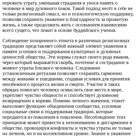
пережить утрату, уменьшая страдания и унося память о
человеке в мир духовного покоя. Такой подход несёт в себе не
только религиозный смысл, но и психологическую поддержку,
позволяя сохранить уважение и благодарность за прожитую
жизнь, а также продолжить жить с осознанием взаимосвязи
всего сущего, что лежит в основе буддийского учения.
Соблюдение похоронного этикета в различных религиозных
традициях представляет собой важный элемент уважения к
памяти усопших и поддержания культурных и духовных
ценностей общества. Эти нормы служат своего рода языком,
через который выражается скорбь, почтение и сострадание в
момент утраты близкого человека. Следование
установленным ритуалам позволяет сохранять гармонию
между живыми и ушедшими, создавая условия для принятия
неизбежного процесса жизни и смерти. Участие в таких
обрядах помогает человеку осмыслить свое место в мире,
укрепляет чувство общности и способствует духовному
возвращению к корням. Помимо личного значения, этикет
выполняет функцию объединения сообщества, усиливая
социальные связи и поддерживая традиции, которые
передаются из поколения в поколение. Несоблюдение этих
принципов может привести к непониманию и дисгармонии в
обществе, провоцируя конфликты и чувства утраты не только
на личном, но и на коллективном уровне. Знание и уважение