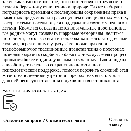
такие как компостирование‚ что соответствует стремлению
людей к бережному отношению к природе. Также набирает
популярность кремация с последующим сохранением праха в
памятных предметах или размещением в специальных местах‚
которые семьи посещают для поддержания связи с ушедшими
детьми. Кроме того‚ развиваются виртуальные пространства‚
где родные могут создавать цифровые мемориалы‚ делиться
историями‚ фотографиями и поддерживать контакт с другими
людьми‚ пережившими утрату. Эти новые практики
трансформируют традиционные представления о похоронах‚
позволяя выразить скорбь и любовь по-новому‚ делая процесс
прощания более индивидуальным и гуманным. Такой подход
способствует не только сохранению памяти‚ но и
психологической поддержке‚ помогая пережить сложный этап
жизни‚ наполненный утратой и горечью‚ находя силы для
дальнейшего существования и духовного восстановления.
Бесплатная консультация
Оставить
Остались вопросы? Свяжитесь с нами
заявку