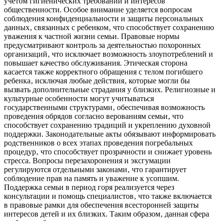
учетом гигиенических требований и интересов
общественности. Особое внимание уделяется вопросам
соблюдения конфиденциальности и защиты персональных
данных‚ связанных с ребенком‚ что способствует сохранению
уважения к частной жизни семьи. Правовые нормы
предусматривают контроль за деятельностью похоронных
организаций‚ что исключает возможность злоупотреблений и
повышает качество обслуживания. Этическая сторона
касается также корректного обращения с телом погибшего
ребенка‚ исключая любые действия‚ которые могли бы
вызвать дополнительные страдания у близких. Религиозные и
культурные особенности могут учитываться
государственными структурами‚ обеспечивая возможность
проведения обрядов согласно верованиям семьи‚ что
способствует сохранению традиций и укреплению духовной
поддержки. Законодательные акты обязывают информировать
родственников о всех этапах проведения погребальных
процедур‚ что способствует прозрачности и снижает уровень
стресса. Вопросы перезахоронения и эксгумации
регулируются отдельными законами‚ что гарантирует
соблюдение прав на память и уважение к усопшим.
Поддержка семьи в период горя реализуется через
консультации и помощь специалистов‚ что также включается
в правовые рамки для обеспечения всесторонней защиты
интересов детей и их близких. Таким образом‚ данная сфера