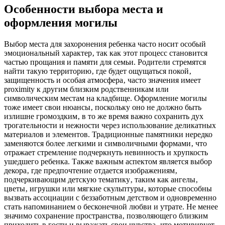
Особенности выбора места и
оформления могилы
Выбор места для захоронения ребенка часто носит особый
эмоциональный характер‚ так как этот процесс становится
частью прощания и памяти для семьи. Родители стремятся
найти такую территорию‚ где будет ощущаться покой‚
защищенность и особая атмосфера‚ часто значения имеет
proximity к другим близким родственникам или
символическим местам на кладбище. Оформление могилы
тоже имеет свои нюансы‚ поскольку оно не должно быть
излишне громоздким‚ в то же время важно сохранить дух
трогательности и нежности через использование деликатных
материалов и элементов. Традиционные памятники нередко
заменяются более легкими и символичными формами‚ что
отражает стремление подчеркнуть невинность и хрупкость
ушедшего ребенка. Также важным аспектом является выбор
декора‚ где предпочтение отдается изображениям‚
подчеркивающим детскую тематику‚ таким как ангелы‚
цветы‚ игрушки или мягкие скульптуры‚ которые способны
вызвать ассоциации с беззаботным детством и одновременно
стать напоминанием о бесконечной любви и утрате. Не менее
значимо сохранение пространства‚ позволяющего близким
приходить в гости и выражать свои чувства‚ что мотивирует