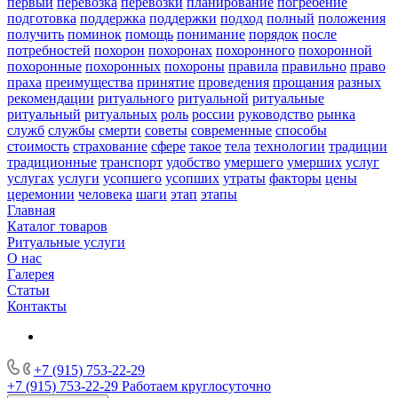
первый
перевозка
перевозки
планирование
погребение
подготовка
поддержка
поддержки
подход
полный
положения
получить
поминок
помощь
понимание
порядок
после
потребностей
похорон
похоронах
похоронного
похоронной
похоронные
похоронных
похороны
правила
правильно
право
праха
преимущества
принятие
проведения
прощания
разных
рекомендации
ритуального
ритуальной
ритуальные
ритуальный
ритуальных
роль
россии
руководство
рынка
служб
службы
смерти
советы
современные
способы
стоимость
страхование
сфере
такое
тела
технологии
традиции
традиционные
транспорт
удобство
умершего
умерших
услуг
услугах
услуги
усопшего
усопших
утраты
факторы
цены
церемонии
человека
шаги
этап
этапы
Главная
Каталог товаров
Ритуальные услуги
О нас
Галерея
Статьи
Контакты
+7 (915) 753-22-29
+7 (915) 753-22-29
Работаем круглосуточно