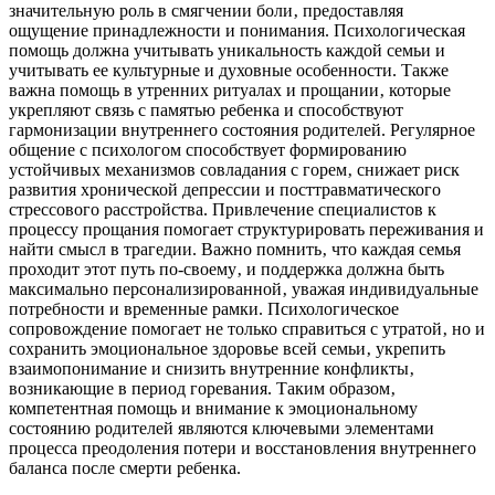
значительную роль в смягчении боли‚ предоставляя
ощущение принадлежности и понимания. Психологическая
помощь должна учитывать уникальность каждой семьи и
учитывать ее культурные и духовные особенности. Также
важна помощь в утренних ритуалах и прощании‚ которые
укрепляют связь с памятью ребенка и способствуют
гармонизации внутреннего состояния родителей. Регулярное
общение с психологом способствует формированию
устойчивых механизмов совладания с горем‚ снижает риск
развития хронической депрессии и посттравматического
стрессового расстройства. Привлечение специалистов к
процессу прощания помогает структурировать переживания и
найти смысл в трагедии. Важно помнить‚ что каждая семья
проходит этот путь по-своему‚ и поддержка должна быть
максимально персонализированной‚ уважая индивидуальные
потребности и временные рамки. Психологическое
сопровождение помогает не только справиться с утратой‚ но и
сохранить эмоциональное здоровье всей семьи‚ укрепить
взаимопонимание и снизить внутренние конфликты‚
возникающие в период горевания. Таким образом‚
компетентная помощь и внимание к эмоциональному
состоянию родителей являются ключевыми элементами
процесса преодоления потери и восстановления внутреннего
баланса после смерти ребенка.