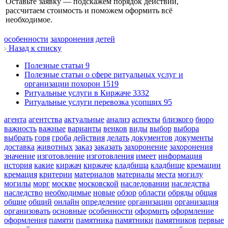
Оставьте заявку — подскажем порядок действий,
рассчитаем стоимость и поможем оформить всё
необходимое.
особенности
захоронения
детей
Назад к списку
Полезные статьи
9
Полезные статьи о сфере ритуальных услуг и
организации похорон
1519
Ритуальные услуги в Киржаче
3332
Ритуальные услуги перевозка усопших
95
агента
агентства
актуальные
анализ
аспекты
близкого
бюро
важность
важные
варианты
венков
виды
выбор
выбора
выбрать
горя
гроба
действия
делать
документов
документы
доставка
животных
заказ
заказать
захоронение
захоронения
значение
изготовление
изготовления
имеет
информация
история
какие
киржач
киржаче
кладбища
кладбище
кремации
кремация
критерии
материалов
материалы
места
могилу
могилы
морг
москве
московской
наследовании
наследства
наследство
необходимые
новые
обзор
области
обряды
общая
общие
общий
онлайн
определение
организации
организация
организовать
основные
особенности
оформить
оформление
оформления
памяти
памятника
памятники
памятников
первые