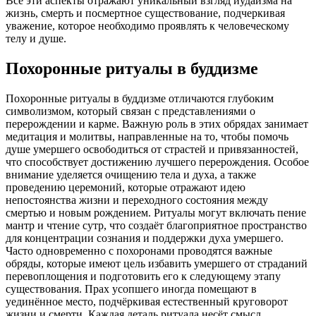
Все эти аспекты отражают уникальный взгляд иудаизма на
жизнь, смерть и посмертное существование, подчеркивая
уважение, которое необходимо проявлять к человеческому
телу и душе.
Похоронные ритуалы в буддизме
Похоронные ритуалы в буддизме отличаются глубоким
символизмом, который связан с представлениями о
перерождении и карме. Важную роль в этих обрядах занимает
медитация и молитвы, направленные на то, чтобы помочь
душе умершего освободиться от страстей и привязанностей,
что способствует достижению лучшего перерождения. Особое
внимание уделяется очищению тела и духа, а также
проведению церемоний, которые отражают идею
непостоянства жизни и переходного состояния между
смертью и новым рождением. Ритуалы могут включать пение
мантр и чтение сутр, что создаёт благоприятное пространство
для концентрации сознания и поддержки духа умершего.
Часто одновременно с похоронами проводятся важные
обряды, которые имеют цель избавить умершего от страданий
перевоплощения и подготовить его к следующему этапу
существования. Прах усопшего иногда помещают в
уединённое место, подчёркивая естественный круговорот
жизни и смерти. Каждая деталь ритуала несёт смысл