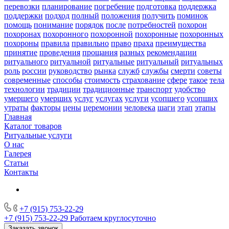
перевозки
планирование
погребение
подготовка
поддержка
поддержки
подход
полный
положения
получить
поминок
помощь
понимание
порядок
после
потребностей
похорон
похоронах
похоронного
похоронной
похоронные
похоронных
похороны
правила
правильно
право
праха
преимущества
принятие
проведения
прощания
разных
рекомендации
ритуального
ритуальной
ритуальные
ритуальный
ритуальных
роль
россии
руководство
рынка
служб
службы
смерти
советы
современные
способы
стоимость
страхование
сфере
такое
тела
технологии
традиции
традиционные
транспорт
удобство
умершего
умерших
услуг
услугах
услуги
усопшего
усопших
утраты
факторы
цены
церемонии
человека
шаги
этап
этапы
Главная
Каталог товаров
Ритуальные услуги
О нас
Галерея
Статьи
Контакты
+7 (915) 753-22-29
+7 (915) 753-22-29
Работаем круглосуточно
Заказать звонок