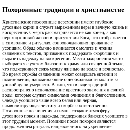
Похоронные традиции в христианстве
Христианские похоронные церемонии имеют глубокие
духовные корни и служат выражением веры в вечную жизнь и
воскресение. Смерть рассматривается не как конец, а как
переход к новой жизни в присутствии Бога, что отображается
в символике и ритуалах, сопровождающих прощание с
усопшим. Обряд обычно начинается с молитв и чтения
священных текстов, призванных поддержать скорбящих и
выразить надежду на воскресение. Место захоронения часто
выбирается с учетом близости к храму или священной земле,
что подчеркивает связь между жизнью на земле и вечностью.
Во время службы священник может совершать ектении и
поминовения, напоминающие о необходимости молитв за
упокой души умершего. Важно, что в ряде традиций
распространено использование крестного знамения и святой
воды, которые служат символами очищения и благословения.
Одежда усопшего чаще всего белая или черная,
символизирующая чистоту и скорбь соответственно.
Похоронные песнопения и гимны создают атмосферу
духовного покоя и надежды, поддерживая близких усопшего в
этот трудный момент. Поминки после похорон являются
продолжением ритуала, направленного на укрепление