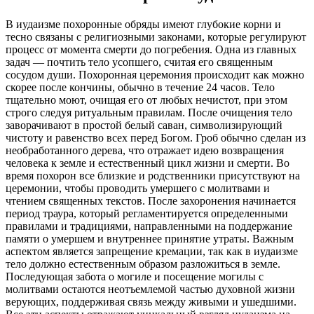
В иудаизме похоронные обряды имеют глубокие корни и
тесно связаны с религиозными законами, которые регулируют
процесс от момента смерти до погребения. Одна из главных
задач — почтить тело усопшего, считая его священным
сосудом души. Похоронная церемония происходит как можно
скорее после кончины, обычно в течение 24 часов. Тело
тщательно моют, очищая его от любых нечистот, при этом
строго следуя ритуальным правилам. После очищения тело
заворачивают в простой белый саван, символизирующий
чистоту и равенство всех перед Богом. Гроб обычно сделан из
необработанного дерева, что отражает идею возвращения
человека к земле и естественный цикл жизни и смерти. Во
время похорон все близкие и родственники присутствуют на
церемонии, чтобы проводить умершего с молитвами и
чтением священных текстов. После захоронения начинается
период траура, который регламентируется определенными
правилами и традициями, направленными на поддержание
памяти о умершем и внутреннее принятие утраты. Важным
аспектом является запрещение кремации, так как в иудаизме
тело должно естественным образом разложиться в земле.
Последующая забота о могиле и посещение могилы с
молитвами остаются неотъемлемой частью духовной жизни
верующих, поддерживая связь между живыми и ушедшими.