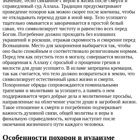
значение, тесно связанное с верой в жизнь после смерти и
справедливый суд Аллаха. Традиции предусматривают
проведение похорон как можно скорее после кончины, чтобы
не откладывать переход души в иной мир. Тело усопшего
тщательно омывается и заворачивается в простой белый
саван, что символизирует чистоту и равенство всех перед
Богом. Погребение должно проходить без излишних
украшений и роскоши, отражая скромность и смирение перед
Всевышним. Место для захоронения выбирается так, чтобы
оно было спокойным и соответствовало религиозным нормам.
Перед тем как опустить тело в могилу, совершается молитва,
обращенная к Аллаху с просьбой о прощении грехов и
милости для души усопшего. В исламе запрещена кремация,
так как считается, что тело должно возвратиться в землю, что
символизирует естественный цикл жизни и смерти.
Похоронные обряды сопровождаются поминальными
трапезами и молитвами за усопшего, а память о нем
поддерживается через добрые дела и молитвенные просьбы,
направленные на облегчение участи души в загробной жизни.
Такое отношение к смерти и погребению подчеркивает
важность духовной связи, общей молитвы и веры в
финальную справедливость, которая наступит после
окончания жизненного пути каждого человека.
Особенности похорон в иудаизме