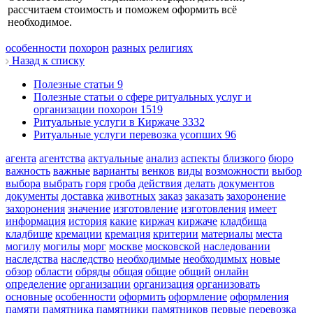
рассчитаем стоимость и поможем оформить всё
необходимое.
особенности
похорон
разных
религиях
Назад к списку
Полезные статьи
9
Полезные статьи о сфере ритуальных услуг и
организации похорон
1519
Ритуальные услуги в Киржаче
3332
Ритуальные услуги перевозка усопших
96
агента
агентства
актуальные
анализ
аспекты
близкого
бюро
важность
важные
варианты
венков
виды
возможности
выбор
выбора
выбрать
горя
гроба
действия
делать
документов
документы
доставка
животных
заказ
заказать
захоронение
захоронения
значение
изготовление
изготовления
имеет
информация
история
какие
киржач
киржаче
кладбища
кладбище
кремации
кремация
критерии
материалы
места
могилу
могилы
морг
москве
московской
наследовании
наследства
наследство
необходимые
необходимых
новые
обзор
области
обряды
общая
общие
общий
онлайн
определение
организации
организация
организовать
основные
особенности
оформить
оформление
оформления
памяти
памятника
памятники
памятников
первые
перевозка