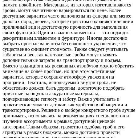
памяти покойного. Материалы‚ из которых изготавливаются
гробы‚ могут значительно варьироваться по цене. Более
доступные варианты часто выполнены из фанеры или менее
дорогих пород дерева‚ которые при этом сохраняют внешний
приличный вид и достаточную прочность для выполнения
своих функций. Один из важных моментов — это подход к
декоративным элементам и фурнитуре. Иногда достаточно
выбрать простые варианты без излишнего украшения‚ что
существенно снижает стоимость. Также следует учитывать
габариты и вес‚ так как тяжелые гробы могут вызвать
дополнительные затраты на транспортировку и подъем.
Вместо традиционных роскошных атрибутов можно обратить
внимание на более простые‚ но при этом эстетичные
варианты‚ которые сохранят атмосферу уважения на
прощании. Текстиль‚ используемый внутри гроба‚ не
обязательно должен быть дорогим‚ достаточно подобрать
приятные на ощупь и аккуратные материалы‚
подчеркивающие теплоту и заботу. Важно учитывать и
практические моменты‚ такие как удобство в обращении и
транспортировке. Решение о выборе конкретного гроба лучше
принимать‚ основываясь на рекомендациях специалистов и
изучении ассортимента в рамках доступной ценовой
категории. Таким образом‚ грамотно подобрав гроб и его
атрибуты в рамках бюджета‚ можно достойно провести
церемонию прощания‚ не создавая при этом лишних