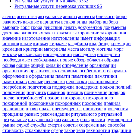
Ритуальные услуги в Киржаче
3332
Ритуальные услуги перевозка усопших
96
агента
агентства
актуальные
анализ
аспекты
близкого
бюро
важность
важные
варианты
венков
виды
выбор
выбора
выбрать
горя
гроба
действия
делать
документов
документы
доставка
животных
заказ
заказать
захоронение
захоронения
значение
изготовление
изготовления
имеет
информация
история
какие
киржач
киржаче
кладбища
кладбище
кремации
кремация
критерии
материалы
места
могилу
могилы
морг
москве
московской
наследовании
наследства
наследство
необходимые
необходимых
новые
обзор
области
обряды
общая
общие
общий
онлайн
определение
организации
организация
организовать
основные
особенности
оформить
оформление
оформления
памяти
памятника
памятники
памятников
первые
перевозка
перевозки
планирование
погребение
подготовка
поддержка
поддержки
подход
полный
положения
получить
поминок
помощь
понимание
порядок
после
потребностей
похорон
похоронах
похоронного
похоронной
похоронные
похоронных
похороны
правила
правильно
право
праха
преимущества
принятие
проведения
прощания
разных
рекомендации
ритуального
ритуальной
ритуальные
ритуальный
ритуальных
роль
россии
руководство
рынка
служб
службы
смерти
советы
современные
способы
стоимость
страхование
сфере
такое
тела
технологии
традиции