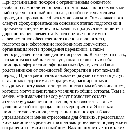
При организации похорон с ограниченным бюджетом
особенно важно четко определить минимально необходимый
набор услуг‚ который позволит достойно и с уважением
проводить прощание с близким человеком. Это означает‚ что
следует сфокусироваться на основных этапах подготовки и
проведения церемонии‚ исключая из процесса все лишние и
дорогостоящие элементы. Ключевое значение имеет
своевременное обеспечение транспортировки тела‚
подготовка и оформление необходимых документов‚
организация места проведения церемонии‚ а также
непосредственное проведение погребения. Важно учитывать‚
что минимальный пакет услуг должен включать в себя
помощь в оформлении официальных бумаг‚ что избавит
родственников от сложностей бюрократии в этот тяжелый
период. При ограниченном бюджете разумно избегать услуг‚
связанных с дорогими декорациями‚ расширенными
траурными ритуалами или дополнительным обслуживанием‚
которые могут значительно увеличить общие затраты. Тем не
менее‚ минимальный набор услуг позволяет создать
атмосферу уважения и почтения‚ что является главным
условием любого прощального мероприятия. Это также
помогает сделать процесс организации похорон более
управляемым и менее стрессовым для близких‚ предоставляя
возможность сосредоточиться на эмоциональной поддержке и
сохранении памяти о покойном. Важно помнить‚ что в таких