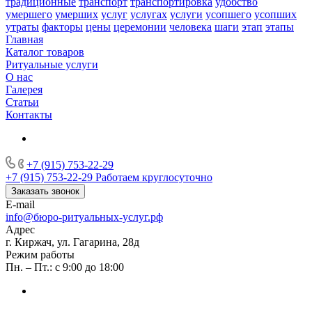
традиционные
транспорт
транспортировка
удобство
умершего
умерших
услуг
услугах
услуги
усопшего
усопших
утраты
факторы
цены
церемонии
человека
шаги
этап
этапы
Главная
Каталог товаров
Ритуальные услуги
О нас
Галерея
Статьи
Контакты
+7 (915) 753-22-29
+7 (915) 753-22-29
Работаем круглосуточно
Заказать звонок
E-mail
info@бюро-ритуальных-услуг.рф
Адрес
г. Киржач, ул. Гагарина, 28д
Режим работы
Пн. – Пт.: с 9:00 до 18:00