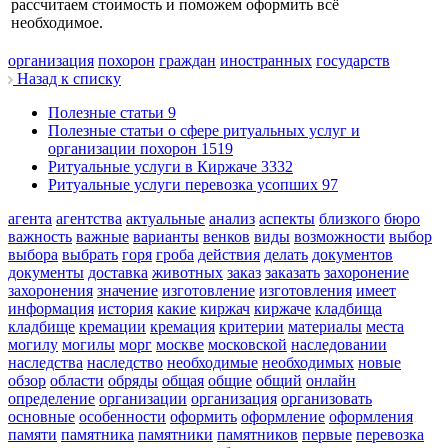
рассчитаем стоимость и поможем оформить всё
необходимое.
организация
похорон
граждан
иностранных
государств
Назад к списку
Полезные статьи
9
Полезные статьи о сфере ритуальных услуг и
организации похорон
1519
Ритуальные услуги в Киржаче
3332
Ритуальные услуги перевозка усопших
97
агента
агентства
актуальные
анализ
аспекты
близкого
бюро
важность
важные
варианты
венков
виды
возможности
выбор
выбора
выбрать
горя
гроба
действия
делать
документов
документы
доставка
животных
заказ
заказать
захоронение
захоронения
значение
изготовление
изготовления
имеет
информация
история
какие
киржач
киржаче
кладбища
кладбище
кремации
кремация
критерии
материалы
места
могилу
могилы
морг
москве
московской
наследовании
наследства
наследство
необходимые
необходимых
новые
обзор
области
обряды
общая
общие
общий
онлайн
определение
организации
организация
организовать
основные
особенности
оформить
оформление
оформления
памяти
памятника
памятники
памятников
первые
перевозка