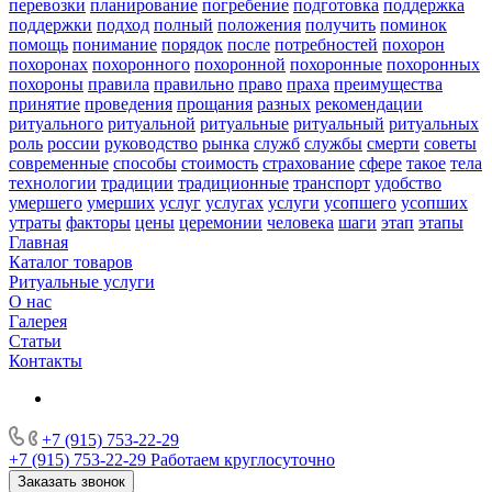
перевозки
планирование
погребение
подготовка
поддержка
поддержки
подход
полный
положения
получить
поминок
помощь
понимание
порядок
после
потребностей
похорон
похоронах
похоронного
похоронной
похоронные
похоронных
похороны
правила
правильно
право
праха
преимущества
принятие
проведения
прощания
разных
рекомендации
ритуального
ритуальной
ритуальные
ритуальный
ритуальных
роль
россии
руководство
рынка
служб
службы
смерти
советы
современные
способы
стоимость
страхование
сфере
такое
тела
технологии
традиции
традиционные
транспорт
удобство
умершего
умерших
услуг
услугах
услуги
усопшего
усопших
утраты
факторы
цены
церемонии
человека
шаги
этап
этапы
Главная
Каталог товаров
Ритуальные услуги
О нас
Галерея
Статьи
Контакты
+7 (915) 753-22-29
+7 (915) 753-22-29
Работаем круглосуточно
Заказать звонок