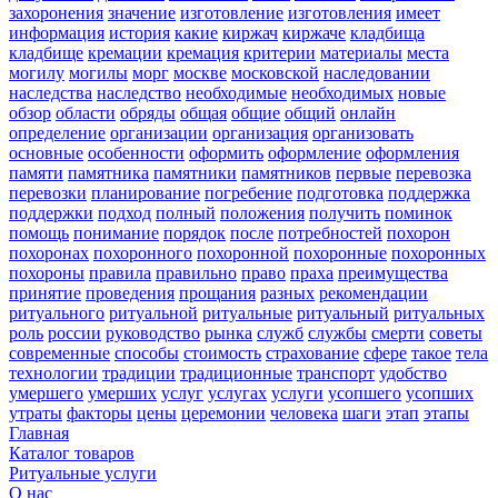
захоронения
значение
изготовление
изготовления
имеет
информация
история
какие
киржач
киржаче
кладбища
кладбище
кремации
кремация
критерии
материалы
места
могилу
могилы
морг
москве
московской
наследовании
наследства
наследство
необходимые
необходимых
новые
обзор
области
обряды
общая
общие
общий
онлайн
определение
организации
организация
организовать
основные
особенности
оформить
оформление
оформления
памяти
памятника
памятники
памятников
первые
перевозка
перевозки
планирование
погребение
подготовка
поддержка
поддержки
подход
полный
положения
получить
поминок
помощь
понимание
порядок
после
потребностей
похорон
похоронах
похоронного
похоронной
похоронные
похоронных
похороны
правила
правильно
право
праха
преимущества
принятие
проведения
прощания
разных
рекомендации
ритуального
ритуальной
ритуальные
ритуальный
ритуальных
роль
россии
руководство
рынка
служб
службы
смерти
советы
современные
способы
стоимость
страхование
сфере
такое
тела
технологии
традиции
традиционные
транспорт
удобство
умершего
умерших
услуг
услугах
услуги
усопшего
усопших
утраты
факторы
цены
церемонии
человека
шаги
этап
этапы
Главная
Каталог товаров
Ритуальные услуги
О нас