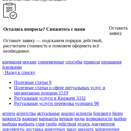
Оставить
Остались вопросы? Свяжитесь с нами
заявку
Оставьте заявку — подскажем порядок действий,
рассчитаем стоимость и поможем оформить всё
необходимое.
кремация
москве
современные
способы
правила
прощания
близкими
Назад к списку
Полезные статьи
9
Полезные статьи о сфере ритуальных услуг и
организации похорон
1519
Ритуальные услуги в Киржаче
3332
Ритуальные услуги перевозка усопших
98
агента
агентства
актуальные
анализ
аспекты
близкого
бюро
важность
важные
варианты
венков
виды
возможности
выбор
выбора
выбрать
горя
гроба
действия
делать
документов
документы
доставка
животных
заказ
заказать
захоронение