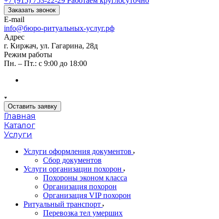
+7 (915) 753-22-29
Работаем круглосуточно
Заказать звонок
E-mail
info@бюро-ритуальных-услуг.рф
Адрес
г. Киржач, ул. Гагарина, 28д
Режим работы
Пн. – Пт.: с 9:00 до 18:00
Оставить заявку
Главная
Каталог
Услуги
Услуги оформления документов
Сбор документов
Услуги организации похорон
Похороны эконом класса
Организация похорон
Организация VIP похорон
Ритуальный транспорт
Перевозка тел умерших