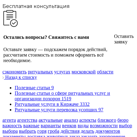
Бесплатная консультация
Оставить
Остались вопросы? Свяжитесь с нами
заявку
Оставьте заявку — подскажем порядок действий,
рассчитаем стоимость и поможем оформить всё
необходимое.
сэкономить
ритуальных
услугах
московской
области
Назад к списку
Полезные статьи
9
Полезные статьи о сфере ритуальных услуг и
организации похорон
1519
Ритуальные услуги в Киржаче
3332
Ритуальные услуги перевозка усопших
97
агента
агентства
актуальные
анализ
аспекты
близкого
бюро
важность
важные
варианты
венков
виды
возможности
выбор
выбора
выбрать
горя
гроба
действия
делать
документов
документы
доставка
животных
заказ
заказать
захоронение