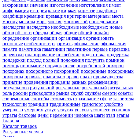
захоронения
значение
изготовление
изготовления
имеет
информация
история
какие
киржач
киржаче
кладбища
кладбище
кремации
кремация
критерии
материалы
места
могилу
могилы
морг
москве
московской
наследовании
наследства
наследство
необходимые
необходимых
новые
обзор
области
обряды
общая
общие
общий
онлайн
определение
организации
организация
организовать
основные
особенности
оформить
оформление
оформления
памяти
памятника
памятники
памятников
первые
перевозка
перевозки
планирование
погребение
подготовка
поддержка
поддержки
подход
полный
положения
получить
поминок
помощь
понимание
порядок
после
потребностей
похорон
похоронах
похоронного
похоронной
похоронные
похоронных
похороны
правила
правильно
право
праха
преимущества
принятие
проведения
прощания
разных
рекомендации
ритуального
ритуальной
ритуальные
ритуальный
ритуальных
роль
россии
руководство
рынка
служб
службы
смерти
советы
современные
способы
стоимость
страхование
сфере
такое
тела
технологии
традиции
традиционные
транспорт
удобство
умершего
умерших
услуг
услугах
услуги
усопшего
усопших
утраты
факторы
цены
церемонии
человека
шаги
этап
этапы
Главная
Каталог товаров
Ритуальные услуги