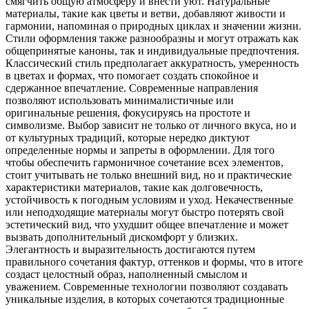
смягчить общую атмосферу и внести уют. Натуральные
материалы, такие как цветы и ветви, добавляют живости и
гармонии, напоминая о природных циклах и значении жизни.
Стили оформления также разнообразны и могут отражать как
общепринятые каноны, так и индивидуальные предпочтения.
Классический стиль предполагает аккуратность, умеренность
в цветах и формах, что помогает создать спокойное и
сдержанное впечатление. Современные направления
позволяют использовать минималистичные или
оригинальные решения, фокусируясь на простоте и
символизме. Выбор зависит не только от личного вкуса, но и
от культурных традиций, которые нередко диктуют
определенные нормы и запреты в оформлении. Для того
чтобы обеспечить гармоничное сочетание всех элементов,
стоит учитывать не только внешний вид, но и практические
характеристики материалов, такие как долговечность,
устойчивость к погодным условиям и уход. Некачественные
или неподходящие материалы могут быстро потерять свой
эстетический вид, что ухудшит общее впечатление и может
вызвать дополнительный дискомфорт у близких.
Элегантность и выразительность достигаются путем
правильного сочетания фактур, оттенков и формы, что в итоге
создаст целостный образ, наполненный смыслом и
уважением. Современные технологии позволяют создавать
уникальные изделия, в которых сочетаются традиционные