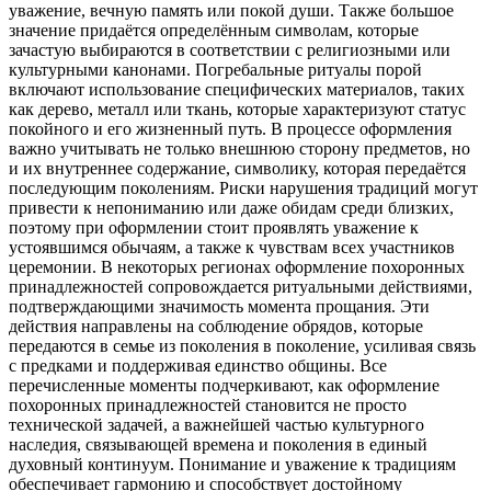
уважение, вечную память или покой души. Также большое
значение придаётся определённым символам, которые
зачастую выбираются в соответствии с религиозными или
культурными канонами. Погребальные ритуалы порой
включают использование специфических материалов, таких
как дерево, металл или ткань, которые характеризуют статус
покойного и его жизненный путь. В процессе оформления
важно учитывать не только внешнюю сторону предметов, но
и их внутреннее содержание, символику, которая передаётся
последующим поколениям. Риски нарушения традиций могут
привести к непониманию или даже обидам среди близких,
поэтому при оформлении стоит проявлять уважение к
устоявшимся обычаям, а также к чувствам всех участников
церемонии. В некоторых регионах оформление похоронных
принадлежностей сопровождается ритуальными действиями,
подтверждающими значимость момента прощания. Эти
действия направлены на соблюдение обрядов, которые
передаются в семье из поколения в поколение, усиливая связь
с предками и поддерживая единство общины. Все
перечисленные моменты подчеркивают, как оформление
похоронных принадлежностей становится не просто
технической задачей, а важнейшей частью культурного
наследия, связывающей времена и поколения в единый
духовный континуум. Понимание и уважение к традициям
обеспечивает гармонию и способствует достойному