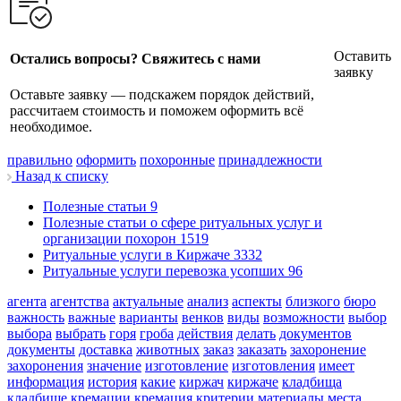
Оставить
Остались вопросы? Свяжитесь с нами
заявку
Оставьте заявку — подскажем порядок действий,
рассчитаем стоимость и поможем оформить всё
необходимое.
правильно
оформить
похоронные
принадлежности
Назад к списку
Полезные статьи
9
Полезные статьи о сфере ритуальных услуг и
организации похорон
1519
Ритуальные услуги в Киржаче
3332
Ритуальные услуги перевозка усопших
96
агента
агентства
актуальные
анализ
аспекты
близкого
бюро
важность
важные
варианты
венков
виды
возможности
выбор
выбора
выбрать
горя
гроба
действия
делать
документов
документы
доставка
животных
заказ
заказать
захоронение
захоронения
значение
изготовление
изготовления
имеет
информация
история
какие
киржач
киржаче
кладбища
кладбище
кремации
кремация
критерии
материалы
места