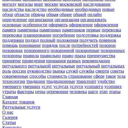
могилу
могилы
морг
москве
московской
наследовании
наследства
наследство
необходимые
необходимых
новые
обзор
области
обряды
общая
общие
общий
онлайн
определение
организации
организация
организовать
основные
особенности
оформить
оформление
оформления
памяти
памятника
памятники
памятников
первые
перевозка
перевозки
планирование
погребение
подготовка
поддержка
поддержки
подход
полный
положения
получить
поминок
помощь
понимание
порядок
после
потребностей
похорон
похоронах
похоронного
похоронной
похоронные
похоронных
похороны
правила
правильно
право
праха
преимущества
принятие
проведения
прощания
разных
рекомендации
ритуального
ритуальной
ритуальные
ритуальный
ритуальных
роль
россии
руководство
рынка
служб
службы
смерти
советы
современные
способы
стоимость
страхование
сфере
такое
тела
технологии
традиции
традиционные
транспорт
удобство
умершего
умерших
услуг
услугах
услуги
усопшего
усопших
утраты
факторы
цены
церемонии
человека
шаги
этап
этапы
Главная
Каталог товаров
Ритуальные услуги
О нас
Галерея
Статьи
Контакты