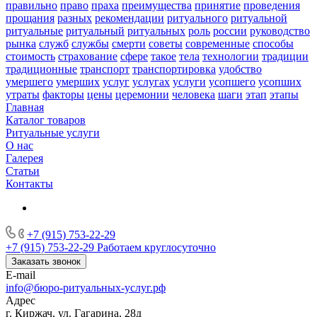
правильно
право
праха
преимущества
принятие
проведения
прощания
разных
рекомендации
ритуального
ритуальной
ритуальные
ритуальный
ритуальных
роль
россии
руководство
рынка
служб
службы
смерти
советы
современные
способы
стоимость
страхование
сфере
такое
тела
технологии
традиции
традиционные
транспорт
транспортировка
удобство
умершего
умерших
услуг
услугах
услуги
усопшего
усопших
утраты
факторы
цены
церемонии
человека
шаги
этап
этапы
Главная
Каталог товаров
Ритуальные услуги
О нас
Галерея
Статьи
Контакты
+7 (915) 753-22-29
+7 (915) 753-22-29
Работаем круглосуточно
Заказать звонок
E-mail
info@бюро-ритуальных-услуг.рф
Адрес
г. Киржач, ул. Гагарина, 28д