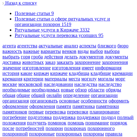
Назад к списку
Полезные статьи
9
Полезные статьи о сфере ритуальных услуг и
организации похорон
1519
Ритуальные услуги в Киржаче
3332
Ритуальные услуги перевозка усопших
95
агента
агентства
актуальные
анализ
аспекты
близкого
бюро
важность
важные
варианты
венков
виды
выбор
выбора
выбрать
горя
гроба
действия
делать
документов
документы
доставка
животных
заказ
заказать
захоронение
захоронения
значение
изготовление
изготовления
имеет
информация
история
какие
киржач
киржаче
кладбища
кладбище
кремации
кремация
критерии
материалы
места
могилу
могилы
морг
москве
московской
наследовании
наследства
наследство
необходимые
необходимых
новые
обзор
области
обряды
общая
общие
общий
онлайн
определение
организации
организация
организовать
основные
особенности
оформить
оформление
оформления
памяти
памятника
памятники
памятников
первые
перевозка
перевозки
планирование
погребение
подготовка
поддержка
поддержки
подход
полный
положения
получить
поминок
помощь
понимание
порядок
после
потребностей
похорон
похоронах
похоронного
похоронной
похоронные
похоронных
похороны
правила