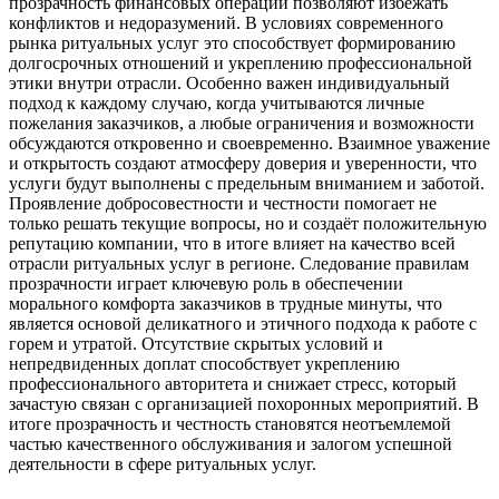
прозрачность финансовых операций позволяют избежать
конфликтов и недоразумений. В условиях современного
рынка ритуальных услуг это способствует формированию
долгосрочных отношений и укреплению профессиональной
этики внутри отрасли. Особенно важен индивидуальный
подход к каждому случаю, когда учитываются личные
пожелания заказчиков, а любые ограничения и возможности
обсуждаются откровенно и своевременно. Взаимное уважение
и открытость создают атмосферу доверия и уверенности, что
услуги будут выполнены с предельным вниманием и заботой.
Проявление добросовестности и честности помогает не
только решать текущие вопросы, но и создаёт положительную
репутацию компании, что в итоге влияет на качество всей
отрасли ритуальных услуг в регионе. Следование правилам
прозрачности играет ключевую роль в обеспечении
морального комфорта заказчиков в трудные минуты, что
является основой деликатного и этичного подхода к работе с
горем и утратой. Отсутствие скрытых условий и
непредвиденных доплат способствует укреплению
профессионального авторитета и снижает стресс, который
зачастую связан с организацией похоронных мероприятий. В
итоге прозрачность и честность становятся неотъемлемой
частью качественного обслуживания и залогом успешной
деятельности в сфере ритуальных услуг.