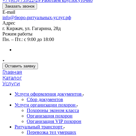
+7 (915) 753-22-29
Работаем круглосуточно
Заказать звонок
E-mail
info@бюро-ритуальных-услуг.рф
Адрес
г. Киржач, ул. Гагарина, 28д
Режим работы
Пн. – Пт.: с 9:00 до 18:00
Оставить заявку
Главная
Каталог
Услуги
Услуги оформления документов
Сбор документов
Услуги организации похорон
Похороны эконом класса
Организация похорон
Организация VIP похорон
Ритуальный транспорт
Перевозка тел умерших