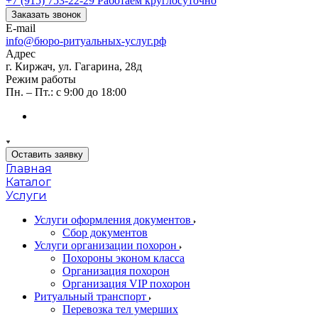
+7 (915) 753-22-29
Работаем круглосуточно
Заказать звонок
E-mail
info@бюро-ритуальных-услуг.рф
Адрес
г. Киржач, ул. Гагарина, 28д
Режим работы
Пн. – Пт.: с 9:00 до 18:00
Оставить заявку
Главная
Каталог
Услуги
Услуги оформления документов
Сбор документов
Услуги организации похорон
Похороны эконом класса
Организация похорон
Организация VIP похорон
Ритуальный транспорт
Перевозка тел умерших